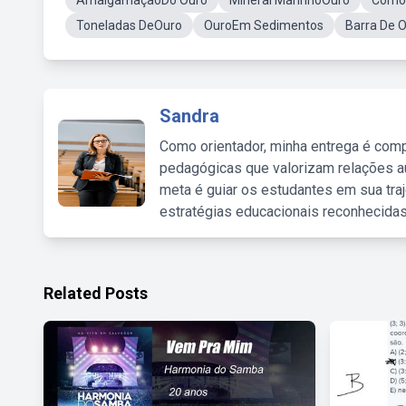
AmalgamaçãoDo Ouro
Mineral MarinhoOuro
Como 
Toneladas DeOuro
OuroEm Sedimentos
Barra De 
Sandra
Como orientador, minha entrega é comp
pedagógicas que valorizam relações au
meta é guiar os estudantes em sua traj
estratégias educacionais reconhecidas
Related Posts