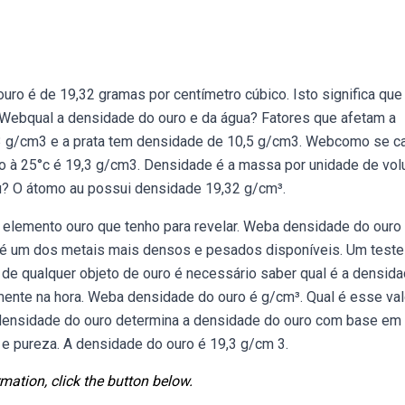
ro é de 19,32 gramas por centímetro cúbico. Isto significa que
 Webqual a densidade do ouro e da água? Fatores que afetam a
3 g/cm3 e a prata tem densidade de 10,5 g/cm3. Webcomo se ca
ro à 25°c é 19,3 g/cm3. Densidade é a massa por unidade de vo
u? O átomo au possui densidade 19,32 g/cm³.
elemento ouro que tenho para revelar. Weba densidade do ouro
le é um dos metais mais densos e pesados disponíveis. Um teste
 de qualquer objeto de ouro é necessário saber qual é a densid
lmente na hora. Weba densidade do ouro é g/cm³. Qual é esse va
densidade do ouro determina a densidade do ouro com base em
 e pureza. A densidade do ouro é 19,3 g/cm 3.
mation, click the button below.