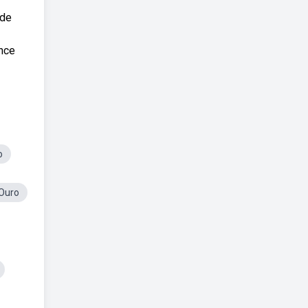
 de
nce
o
Ouro