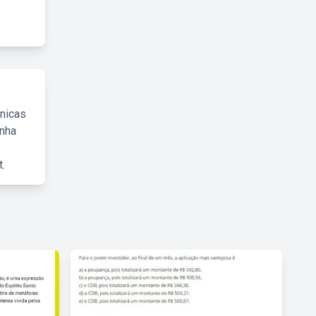
cnicas
inha
.