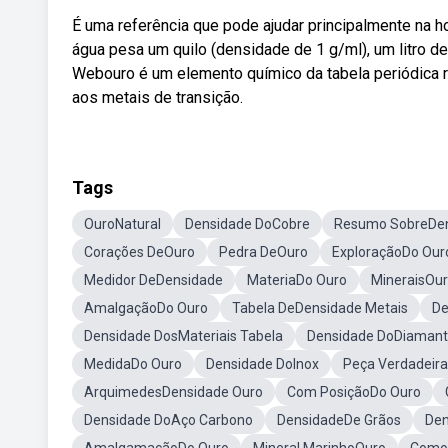
É uma referência que pode ajudar principalmente na h
água pesa um quilo (densidade de 1 g/ml), um litro de
Webouro é um elemento químico da tabela periódica r
aos metais de transição.
Tags
OuroNatural
Densidade DoCobre
Resumo SobreDe
Corações DeOuro
Pedra DeOuro
ExploraçãoDo Our
Medidor DeDensidade
MateriaDo Ouro
MineraisOu
AmalgaçãoDo Ouro
Tabela DeDensidade Metais
De
Densidade DosMateriais Tabela
Densidade DoDiaman
MedidaDo Ouro
Densidade DoInox
Peça Verdadeir
ArquimedesDensidade Ouro
Com PosiçãoDo Ouro
Densidade DoAço Carbono
DensidadeDe Grãos
Den