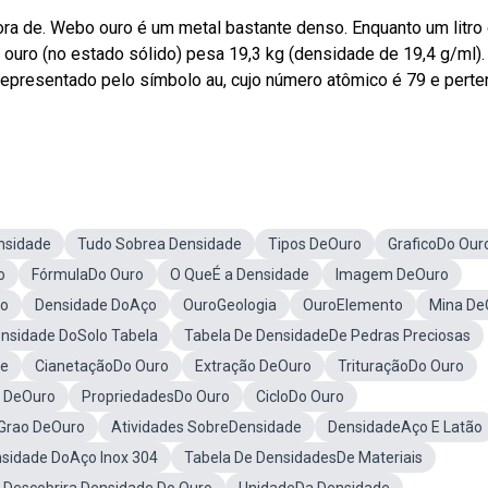
ora de. Webo ouro é um metal bastante denso. Enquanto um litro
 ouro (no estado sólido) pesa 19,3 kg (densidade de 19,4 g/ml).
epresentado pelo símbolo au, cujo número atômico é 79 e perte
nsidade
Tudo Sobrea Densidade
Tipos DeOuro
GraficoDo Our
o
FórmulaDo Ouro
O QueÉ a Densidade
Imagem DeOuro
ro
Densidade DoAço
OuroGeologia
OuroElemento
Mina De
nsidade DoSolo Tabela
Tabela De DensidadeDe Pedras Preciosas
te
CianetaçãoDo Ouro
Extração DeOuro
TrituraçãoDo Ouro
a DeOuro
PropriedadesDo Ouro
CicloDo Ouro
Grao DeOuro
Atividades SobreDensidade
DensidadeAço E Latão
sidade DoAço Inox 304
Tabela De DensidadesDe Materiais