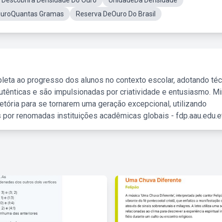
Descobrira Densidade Do Ouro
UnidadeDa Densidade
OuroQuantas Gramas
Reserva DeOuro Do Brasil
leta ao progresso dos alunos no contexto escolar, adotando té
tênticas e são impulsionadas por criatividade e entusiasmo. M
etória para se tornarem uma geração excepcional, utilizando
 por renomadas instituições acadêmicas globais - fdp.aau.edu.et