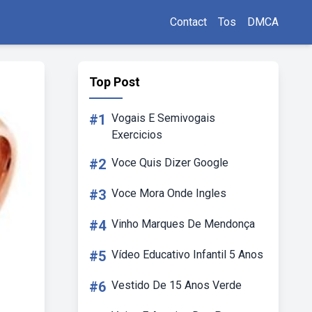
Contact
Tos
DMCA
Top Post
#1
Vogais E Semivogais
Exercicios
#2
Voce Quis Dizer Google
#3
Voce Mora Onde Ingles
#4
Vinho Marques De Mendonça
#5
Vídeo Educativo Infantil 5 Anos
#6
Vestido De 15 Anos Verde