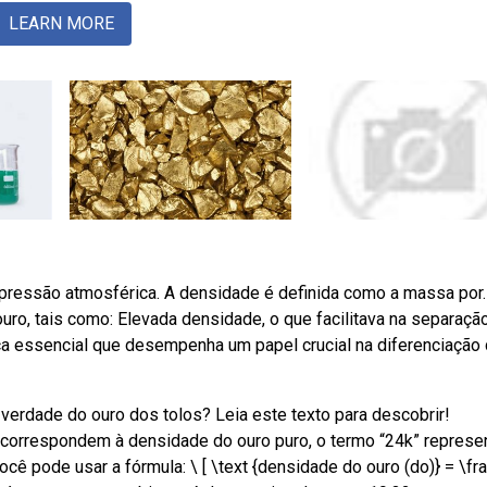
LEARN MORE
 pressão atmosférica. A densidade é definida como a massa por.
ro, tais como: Elevada densidade, o que facilitava na separaçã
ica essencial que desempenha um papel crucial na diferenciação
verdade do ouro dos tolos? Leia este texto para descobrir!
rrespondem à densidade do ouro puro, o termo “24k” represe
ocê pode usar a fórmula: \ [ \text {densidade do ouro (do)} = \fr