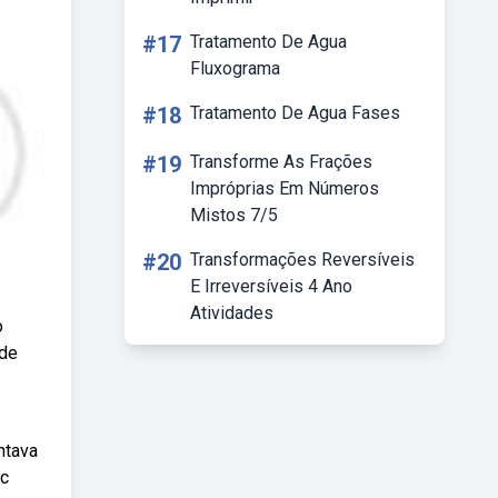
#17
Tratamento De Agua
Fluxograma
#18
Tratamento De Agua Fases
#19
Transforme As Frações
Impróprias Em Números
Mistos 7/5
#20
Transformações Reversíveis
E Irreversíveis 4 Ano
Atividades
o
 de
ntava
ac