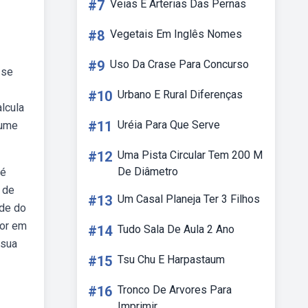
#7
Veias E Arterias Das Pernas
#8
Vegetais Em Inglês Nomes
#9
Uso Da Crase Para Concurso
 se
#10
Urbano E Rural Diferenças
lcula
#11
Uréia Para Que Serve
lume
#12
Uma Pista Circular Tem 200 M
De Diâmetro
 é
 de
#13
Um Casal Planeja Ter 3 Filhos
ade do
lor em
#14
Tudo Sala De Aula 2 Ano
 sua
#15
Tsu Chu E Harpastaum
#16
Tronco De Arvores Para
Imprimir