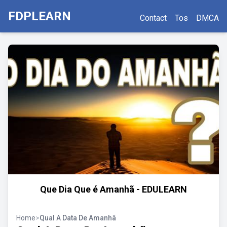
FDPLEARN
Contact
Tos
DMCA
Que Dia Que é Amanhã - EDULEARN
Home
>
Qual A Data De Amanhã