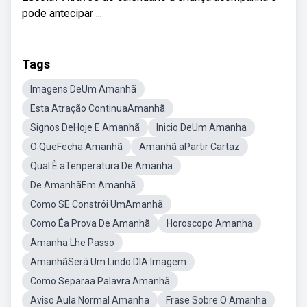
pode antecipar ...
Tags
Imagens DeUm Amanhã
Esta Atração ContinuaAmanhã
Signos DeHoje E Amanhã
Inicio DeUm Amanha
O QueFecha Amanhã
Amanhã aPartir Cartaz
Qual È aTenperatura De Amanha
De AmanhãEm Amanhã
Como SE Constrói UmAmanhã
Como Éa Prova De Amanhã
Horoscopo Amanha
Amanha Lhe Passo
AmanhãSerá Um Lindo DIA Imagem
Como Separaa Palavra Amanhã
Aviso Aula Normal Amanha
Frase Sobre O Amanha