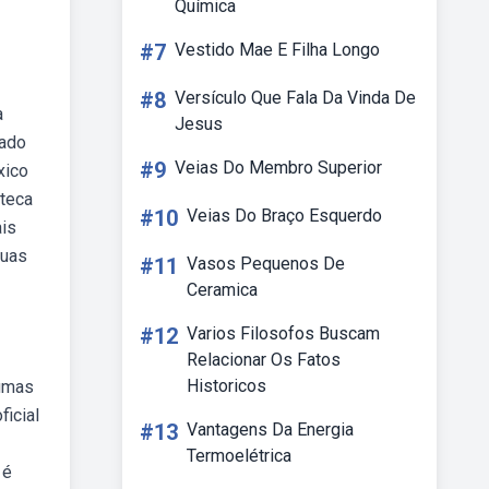
Química
#7
Vestido Mae E Filha Longo
#8
Versículo Que Fala Da Vinda De
a
Jesus
tado
#9
Veias Do Membro Superior
xico
steca
#10
Veias Do Braço Esquerdo
is
suas
#11
Vasos Pequenos De
Ceramica
#12
Varios Filosofos Buscam
Relacionar Os Fatos
Historicos
gumas
ficial
#13
Vantagens Da Energia
Termoelétrica
 é