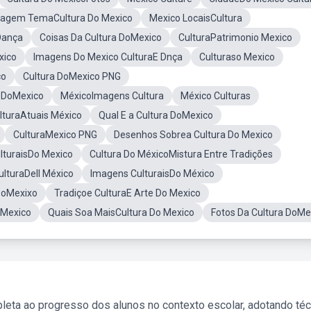
agem TemaCultura Do Mexico
Mexico LocaisCultura
Dança
Coisas Da Cultura DoMexico
CulturaPatrimonio Mexico
xico
Imagens Do Mexico CulturaE Dnça
Culturaso Mexico
co
Cultura DoMexico PNG
a DoMexico
MéxicoImagens Cultura
México Culturas
lturaAtuais México
Qual E a Cultura DoMexico
CulturaMexico PNG
Desenhos Sobrea Cultura Do Mexico
lturaisDo Mexico
Cultura Do MéxicoMistura Entre Tradições
ulturaDell México
Imagens CulturaisDo México
DoMexixo
Tradiçoe CulturaE Arte Do Mexico
 Mexico
Quais Soa MaisCultura Do Mexico
Fotos Da Cultura DoMe
leta ao progresso dos alunos no contexto escolar, adotando té