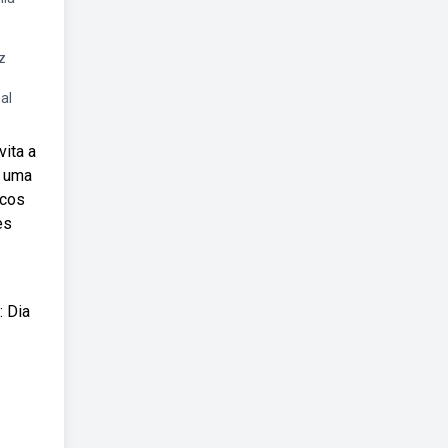
z
al
vita a
r uma
rcos
es
: Dia