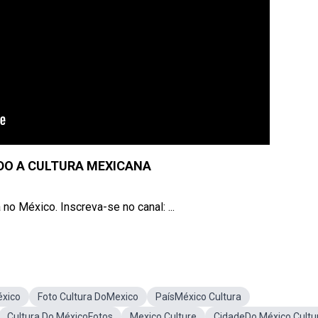
O A CULTURA MEXICANA
o México. Inscreva-se no canal: ...
éxico
Foto Cultura DoMexico
PaísMéxico Cultura
Cultura Do MéxicoFotos
Mexico Culture
CidadeDo México Cultu