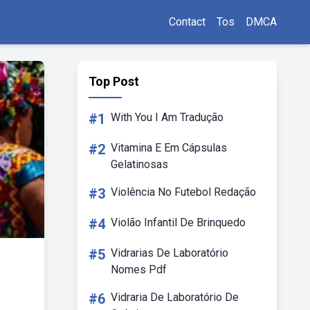
Contact
Tos
DMCA
Top Post
#1
With You I Am Tradução
#2
Vitamina E Em Cápsulas
Gelatinosas
#3
Violência No Futebol Redação
#4
Violão Infantil De Brinquedo
#5
Vidrarias De Laboratório
Nomes Pdf
#6
Vidraria De Laboratório De