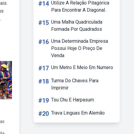
#14
Utilize A Relação Pitagórica
ais.
Para Encontrar A Diagonal.
us
.
#15
Uma Malha Quadriculada
Formada Por Quadrados
#16
Uma Determinada Empresa
Possui Hoje O Preço De
Venda
#17
Um Metro E Meio Em Numero
#18
Turma Do Chaves Para
Imprimir
#19
Tsu Chu E Harpasum
#20
Trava Linguas Em Alemão
nas
lla