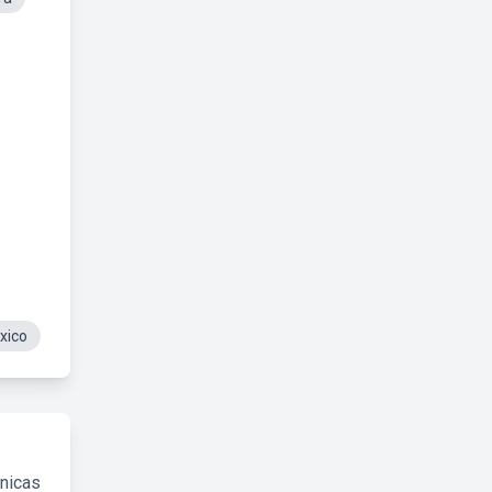
xico
cnicas