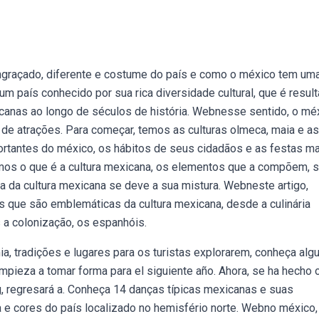
ngraçado, diferente e costume do país e como o méxico tem um
um país conhecido por sua rica diversidade cultural, que é resul
ricanas ao longo de séculos de história. Webnesse sentido, o mé
o de atrações. Para começar, temos as culturas olmeca, maia e a
tantes do méxico, os hábitos de seus cidadãos e as festas ma
os o que é a cultura mexicana, os elementos que a compõem, 
za da cultura mexicana se deve a sua mistura. Webneste artigo,
s que são emblemáticas da cultura mexicana, desde a culinária
s a colonização, os espanhóis.
, tradições e lugares para os turistas explorarem, conheça al
pieza a tomar forma para el siguiente año. Ahora, se ha hecho o
ng, regresará a. Conheça 14 danças típicas mexicanas e suas
a e cores do país localizado no hemisfério norte. Webno méxico,