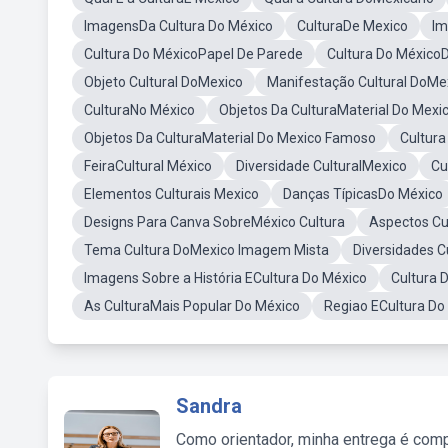
ImagensDa Cultura Do México
CulturaDe Mexico
Im
Cultura Do MéxicoPapel De Parede
Cultura Do México
Objeto Cultural DoMexico
Manifestação Cultural DoMe
CulturaNo México
Objetos Da CulturaMaterial Do Mexi
Objetos Da CulturaMaterial Do Mexico Famoso
Cultur
FeiraCultural México
Diversidade CulturalMexico
Cu
Elementos Culturais Mexico
Danças TípicasDo México
Designs Para Canva SobreMéxico Cultura
Aspectos Cu
Tema Cultura DoMexico Imagem Mista
Diversidades C
Imagens Sobre a História ECultura Do México
Cultura 
As CulturaMais Popular Do México
Regiao ECultura Do
Sandra
Como orientador, minha entrega é comp