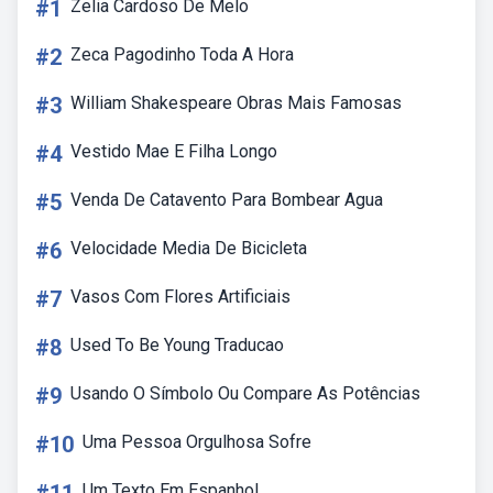
#1
Zelia Cardoso De Melo
#2
Zeca Pagodinho Toda A Hora
#3
William Shakespeare Obras Mais Famosas
#4
Vestido Mae E Filha Longo
#5
Venda De Catavento Para Bombear Agua
#6
Velocidade Media De Bicicleta
#7
Vasos Com Flores Artificiais
#8
Used To Be Young Traducao
#9
Usando O Símbolo Ou Compare As Potências
#10
Uma Pessoa Orgulhosa Sofre
Um Texto Em Espanhol