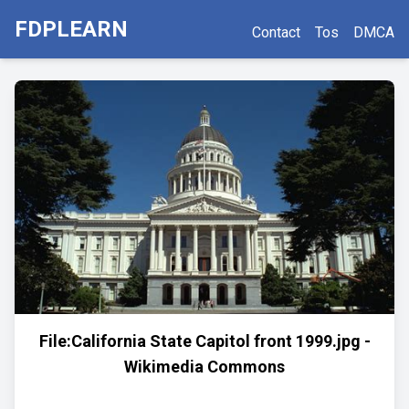
FDPLEARN
Contact
Tos
DMCA
File:California State Capitol front 1999.jpg -
Wikimedia Commons