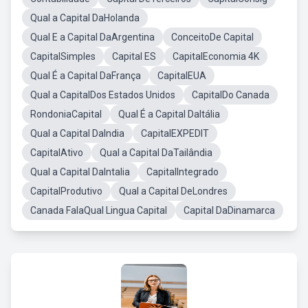
Qual a Capital DaHolanda
Qual E a Capital DaArgentina
ConceitoDe Capital
CapitalSimples
Capital ES
CapitalEconomia 4K
Qual É a Capital DaFrança
CapitalEUA
Qual a CapitalDos Estados Unidos
CapitalDo Canada
RondoniaCapital
Qual É a Capital DaItália
Qual a Capital DaIndia
CapitalEXPEDIT
CapitalAtivo
Qual a Capital DaTailândia
Qual a Capital DaIntalia
CapitalIntegrado
CapitalProdutivo
Qual a Capital DeLondres
Canada FalaQual Lingua Capital
Capital DaDinamarca