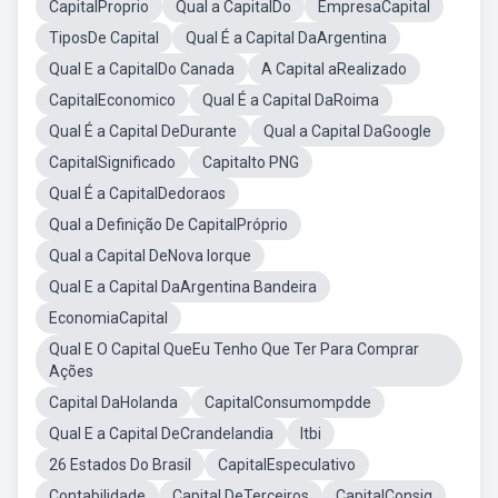
CapitalProprio
Qual a CapitalDo
EmpresaCapital
TiposDe Capital
Qual É a Capital DaArgentina
Qual E a CapitalDo Canada
A Capital aRealizado
CapitalEconomico
Qual É a Capital DaRoima
Qual É a Capital DeDurante
Qual a Capital DaGoogle
CapitalSignificado
Capitalto PNG
Qual É a CapitalDedoraos
Qual a Definição De CapitalPróprio
Qual a Capital DeNova Iorque
Qual E a Capital DaArgentina Bandeira
EconomiaCapital
Qual E O Capital QueEu Tenho Que Ter Para Comprar
Ações
Capital DaHolanda
CapitalConsumompdde
Qual E a Capital DeCrandelandia
Itbi
26 Estados Do Brasil
CapitalEspeculativo
Contabilidade
Capital DeTerceiros
CapitalConsig