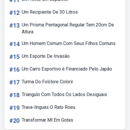
#11
#12
Um Recipiente De 30 Litros
#13
Um Prisma Pentagonal Regular Tem 20cm De
Altura
#14
Um Homem Comum Com Seus Filhos Comuns
#15
Um Esporte De Invasão
#16
Um Carro Esportivo é Financiado Pelo Japão
#17
Turma Do Folclore Colorir
#18
Triangulo Com Todos Os Lados Desiguais
#19
Trava-línguas O Rato Roeu
#20
Transformar Ml Em Gotas