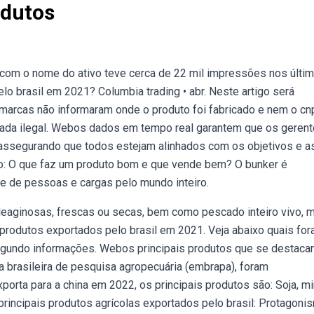
odutos
ag com o nome do ativo teve cerca de 22 mil impressões nos últim
o brasil em 2021? Columbia trading • abr. Neste artigo será
arcas não informaram onde o produto foi fabricado e nem o cnp
ada ilegal. Webos dados em tempo real garantem que os geren
assegurando que todos estejam alinhados com os objetivos e as
ão: O que faz um produto bom e que vende bem? O bunker é
te de pessoas e cargas pelo mundo inteiro.
leaginosas, frescas ou secas, bem como pescado inteiro vivo, 
 produtos exportados pelo brasil em 2021. Veja abaixo quais fo
egundo informações. Webos principais produtos que se destac
brasileira de pesquisa agropecuária (embrapa), foram
xporta para a china em 2022, os principais produtos são: Soja, mi
bprincipais produtos agrícolas exportados pelo brasil: Protagoni