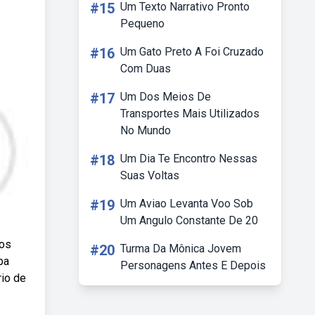
#15
Um Texto Narrativo Pronto
Pequeno
#16
Um Gato Preto A Foi Cruzado
Com Duas
#17
Um Dos Meios De
Transportes Mais Utilizados
No Mundo
#18
Um Dia Te Encontro Nessas
Suas Voltas
#19
Um Aviao Levanta Voo Sob
Um Angulo Constante De 20
cos
#20
Turma Da Mônica Jovem
ba
Personagens Antes E Depois
rio de