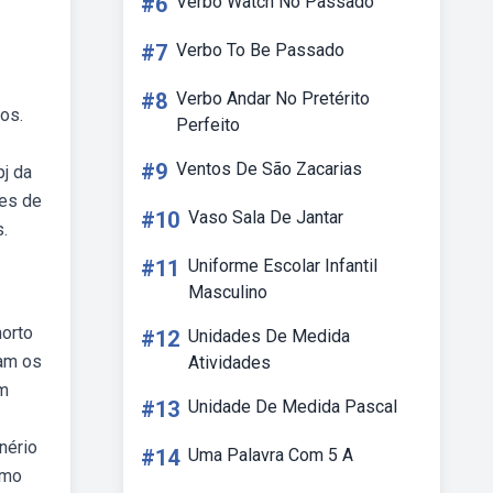
#6
Verbo Watch No Passado
#7
Verbo To Be Passado
#8
Verbo Andar No Pretérito
os.
Perfeito
#9
Ventos De São Zacarias
j da
tes de
#10
Vaso Sala De Jantar
.
#11
Uniforme Escolar Infantil
Masculino
morto
#12
Unidades De Medida
ram os
Atividades
am
#13
Unidade De Medida Pascal
nério
#14
Uma Palavra Com 5 A
smo