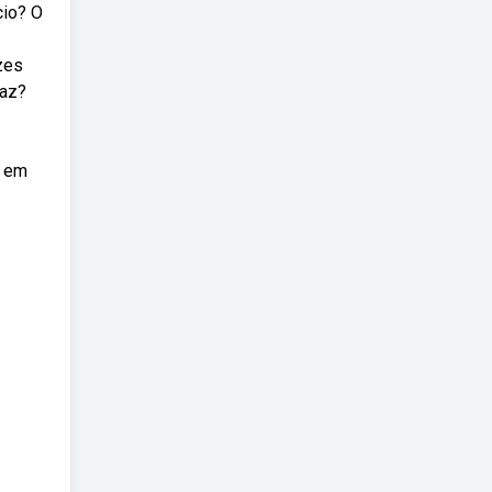
cio? O
zes
caz?
s em