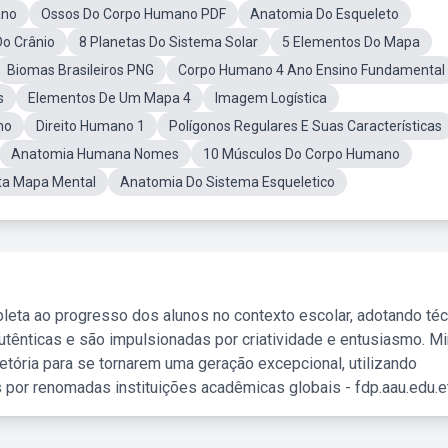
ano
Ossos Do Corpo Humano PDF
Anatomia Do Esqueleto
Do Crânio
8 Planetas Do Sistema Solar
5 Elementos Do Mapa
Biomas Brasileiros PNG
Corpo Humano 4 Ano Ensino Fundamental
s
Elementos De Um Mapa 4
Imagem Logística
no
Direito Humano 1
Polígonos Regulares E Suas Características
Anatomia Humana Nomes
10 Músculos Do Corpo Humano
sta Mapa Mental
Anatomia Do Sistema Esqueletico
leta ao progresso dos alunos no contexto escolar, adotando té
tênticas e são impulsionadas por criatividade e entusiasmo. M
etória para se tornarem uma geração excepcional, utilizando
 por renomadas instituições acadêmicas globais - fdp.aau.edu.et