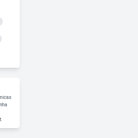
cnicas
inha
.