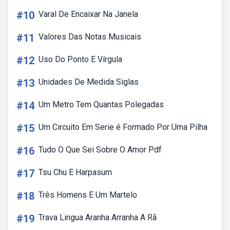
#10
Varal De Encaixar Na Janela
#11
Valores Das Notas Musicais
#12
Uso Do Ponto E Vírgula
#13
Unidades De Medida Siglas
#14
Um Metro Tem Quantas Polegadas
#15
Um Circuito Em Serie é Formado Por Uma Pilha
#16
Tudo O Que Sei Sobre O Amor Pdf
#17
Tsu Chu E Harpasum
#18
Três Homens E Um Martelo
#19
Trava Lingua Aranha Arranha A Rã