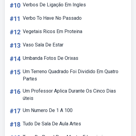
#10
Verbos De Ligação Em Ingles
#11
Verbo To Have No Passado
#12
Vegetais Ricos Em Proteina
#13
Vaso Sala De Estar
#14
Umbanda Fotos De Orixas
#15
Um Terreno Quadrado Foi Dividido Em Quatro
Partes
#16
Um Professor Aplica Durante Os Cinco Dias
úteis
#17
Um Numero De 1 A 100
#18
Tudo De Sala De Aula Artes