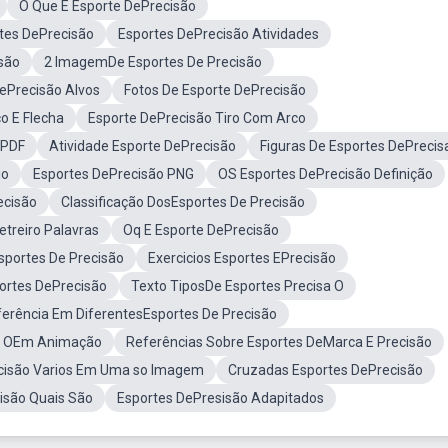
O Que É Esporte DePrecisão
tes DePrecisão
Esportes DePrecisão Atividades
são
2 ImagemDe Esportes De Precisão
ePrecisão Alvos
Fotos De Esporte DePrecisão
o E Flecha
Esporte DePrecisão Tiro Com Arco
 PDF
Atividade Esporte DePrecisão
Figuras De Esportes DePrecis
io
Esportes DePrecisão PNG
OS Esportes DePrecisão Definição
ecisão
Classificação DosEsportes De Precisão
etreiro Palavras
Oq E Esporte DePrecisão
sportes De Precisão
Exercicios Esportes EPrecisão
ortes DePrecisão
Texto TiposDe Esportes Precisa O
ferência Em DiferentesEsportes De Precisão
sa OEm Animação
Referências Sobre Esportes DeMarca E Precisão
cisão Varios Em Uma so Imagem
Cruzadas Esportes DePrecisão
isão Quais São
Esportes DePresisão Adapitados