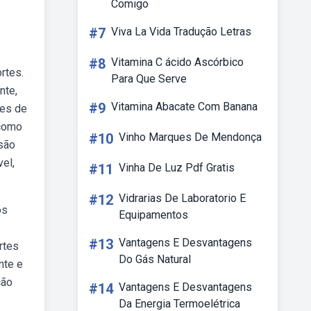
Comigo
#7
Viva La Vida Tradução Letras
#8
Vitamina C ácido Ascórbico
rtes.
Para Que Serve
nte,
#9
Vitamina Abacate Com Banana
tes de
 como
#10
Vinho Marques De Mendonça
 são
el,
#11
Vinha De Luz Pdf Gratis
#12
Vidrarias De Laboratorio E
os
Equipamentos
#13
Vantagens E Desvantagens
rtes
Do Gás Natural
nte e
ção
#14
Vantagens E Desvantagens
Da Energia Termoelétrica