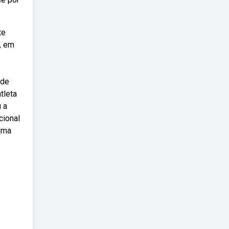
te
, em
 de
tleta
 a
cional
 uma