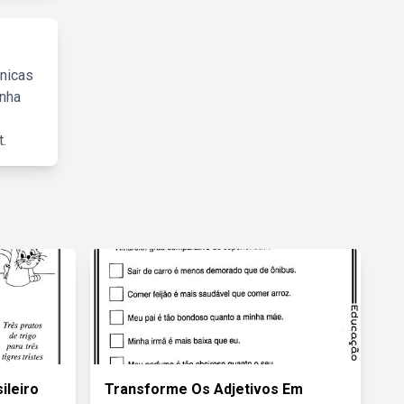
cnicas
inha
.
ileiro
Transforme Os Adjetivos Em