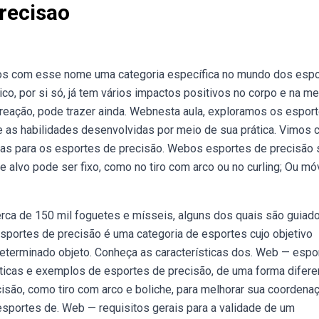
recisao
s com esse nome uma categoria específica no mundo dos espo
co, por si só, já tem vários impactos positivos no corpo e na me
creação, pode trazer ainda. Webnesta aula, exploramos os espor
 e as habilidades desenvolvidas por meio de sua prática. Vimos
rias para os esportes de precisão. Webos esportes de precisão
 alvo pode ser fixo, como no tiro com arco ou no curling; Ou móv
rca de 150 mil foguetes e mísseis, alguns dos quais são guiad
sportes de precisão é uma categoria de esportes cujo objetivo
 determinado objeto. Conheça as características dos. Web — espo
ísticas e exemplos de esportes de precisão, de uma forma difere
isão, como tiro com arco e boliche, para melhorar sua coordena
 esportes de. Web — requisitos gerais para a validade de um