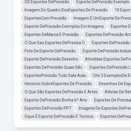
OS Esportes DePrecisão
Esporte DePrecisão Exemplo
Imagem Do Quadro DosEsportes De Precisão
10 Espor
EsportesCom Precisão
Imagem É UmEsporte De Preci
Esporte DePrecisão Exemplos Em Imagens
Esportes D
Esportes DeMarca E Precisão
Esportes DePrecisão Arc
O Que Sao Esportes DePrecisa O
Esportes DePrecisão
Foto De Esporte DePrecisão
Esporte DePrecisão Inclus
Esporte DePrecisão Desenho
Atividdae Esportes DePr
Esportes DePrecisão Quais São
Esportes DePrecisão L
EsportesPrecisão Tudo Sala Aula
Cite 3 ExemplosDe E
Historico SobreEsportes De Precisão
Desenhos De Esp
O Que São Esportes DePrecisão E Artes
Atletas De Re
Esporte DePrecisão Bocha 6º Ano
Esportes De Preci
Esportes DePrecisão PPT
Imagens De Esportes DePre
Oque É Esporte DePrecisão E Tecnica
Esportes DePres