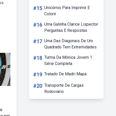
os
#15
Unicórnio Para Imprimir E
Colorir
#16
Uma Galinha Clarice Lispector
Perguntas E Respostas
#17
Uma Das Diagonais De Um
Quadrado Tem Extremidades
#18
Turma Da Mônica Jovem 1
Série Completa
#19
Tratado De Madri Mapa
#20
Transporte De Cargas
Rodoviario
mo
se por