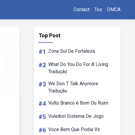
Contact
Tos
DMCA
Top Post
#1
Zona Sul De Fortaleza
#2
What Do You Do For A Living
Tradução
#3
We Don T Talk Anymore
Tradução
#4
Vulto Branco é Bom Ou Ruim
#5
Voleibol Sistema De Jogo
#6
Voce Bem Que Podia Vir