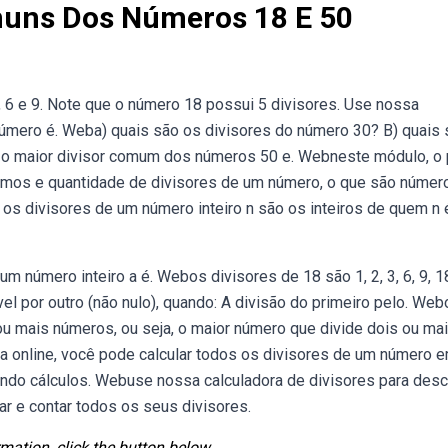
muns Dos Números 18 E 50
 6 e 9. Note que o número 18 possui 5 divisores. Use nossa
número é. Weba) quais são os divisores do número 30? B) quais
 o maior divisor comum dos números 50 e. Webneste módulo, o 
rimos e quantidade de divisores de um número, o que são númer
os divisores de um número inteiro n são os inteiros de quem n 
um número inteiro a é. Webos divisores de 18 são 1, 2, 3, 6, 9, 1
l por outro (não nulo), quando: A divisão do primeiro pelo. Web
 mais números, ou seja, o maior número que divide dois ou ma
online, você pode calcular todos os divisores de um número 
do cálculos. Webuse nossa calculadora de divisores para desc
car e contar todos os seus divisores.
mation, click the button below.