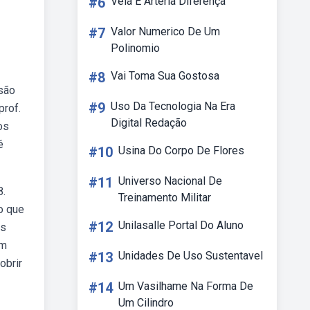
#6
Veia E Arteria Diferença
#7
Valor Numerico De Um
Polinomio
#8
Vai Toma Sua Gostosa
 são
#9
Uso Da Tecnologia Na Era
prof.
Digital Redação
os
é
#10
Usina Do Corpo De Flores
#11
Universo Nacional De
8.
Treinamento Militar
o que
#12
Unilasalle Portal Do Aluno
is
em
#13
Unidades De Uso Sustentavel
obrir
#14
Um Vasilhame Na Forma De
Um Cilindro