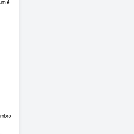
mum é
embro