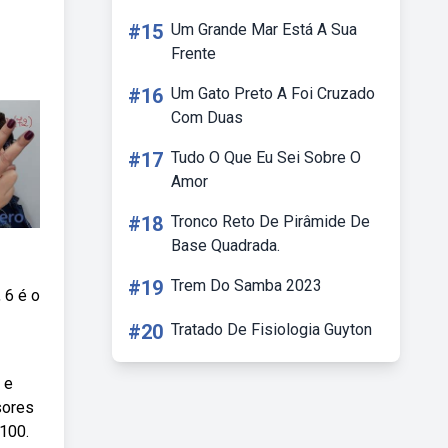
#15
Um Grande Mar Está A Sua
Frente
#16
Um Gato Preto A Foi Cruzado
Com Duas
#17
Tudo O Que Eu Sei Sobre O
Amor
#18
Tronco Reto De Pirâmide De
Base Quadrada.
#19
Trem Do Samba 2023
 6 é o
#20
Tratado De Fisiologia Guyton
 e
sores
100.