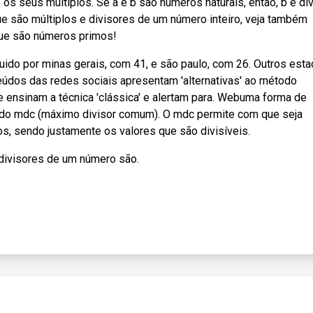
os os seus múltiplos. Se a e b são números naturais, então, b é di
e são múltiplos e divisores de um número inteiro, veja também
que são números primos!
uido por minas gerais, com 41, e são paulo, com 26. Outros est
dos das redes sociais apresentam 'alternativas' ao método
 ensinam a técnica 'clássica' e alertam para. Webuma forma de
o do mdc (máximo divisor comum). O mdc permite com que seja
, sendo justamente os valores que são divisíveis.
 divisores de um número são.