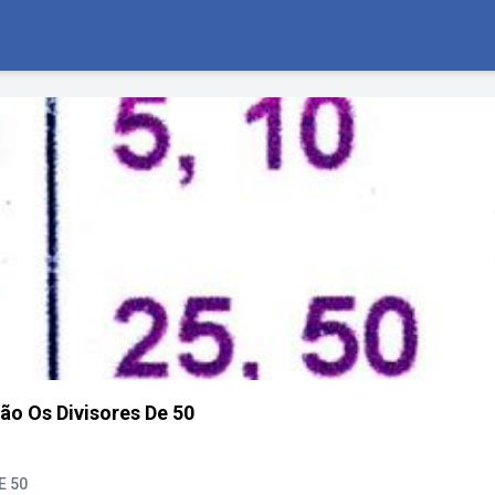
ão Os Divisores De 50
E 50