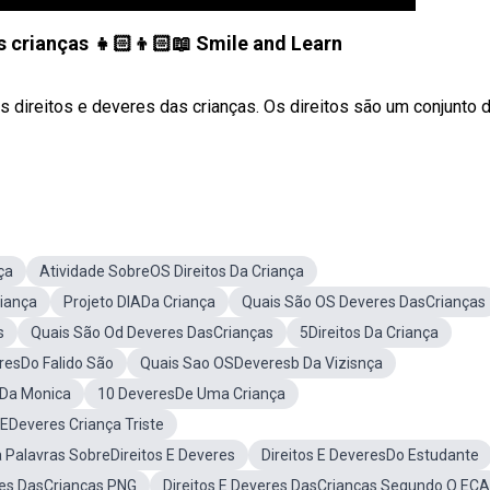
 crianças 👧🏻👦🏻📖 Smile and Learn
 direitos e deveres das crianças. Os direitos são um conjunto 
ça
Atividade SobreOS Direitos Da Criança
riança
Projeto DIADa Criança
Quais São OS Deveres DasCrianças
s
Quais São Od Deveres DasCrianças
5Direitos Da Criança
resDo Falido São
Quais Sao OSDeveresb Da Vizisnça
 Da Monica
10 DeveresDe Uma Criança
 EDeveres Criança Triste
 Palavras SobreDireitos E Deveres
Direitos E DeveresDo Estudante
res DasCrianças PNG
Direitos E Deveres DasCrianças Segundo O ECA