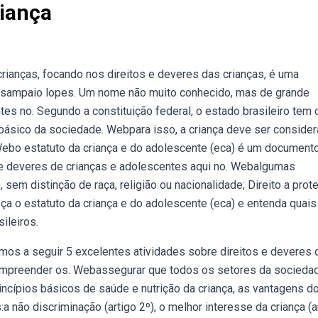
riança
crianças, focando nos direitos e deveres das crianças, é uma
na sampaio lopes. Um nome não muito conhecido, mas de grande
tes no. Segundo a constituição federal, o estado brasileiro tem 
 básico da sociedade. Webpara isso, a criança deve ser conside
Webo estatuto da criança e do adolescente (eca) é um document
 e deveres de crianças e adolescentes aqui no. Webalgumas
, sem distinção de raça, religião ou nacionalidade; Direito a prot
a o estatuto da criança e do adolescente (eca) e entenda quais
ileiros.
mos a seguir 5 excelentes atividades sobre direitos e deveres 
e compreender os. Webassegurar que todos os setores da socieda
ncípios básicos de saúde e nutrição da criança, as vantagens do
 não discriminação (artigo 2º), o melhor interesse da criança (a