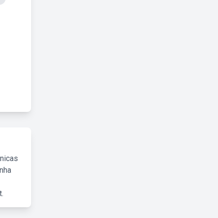
cnicas
inha
.