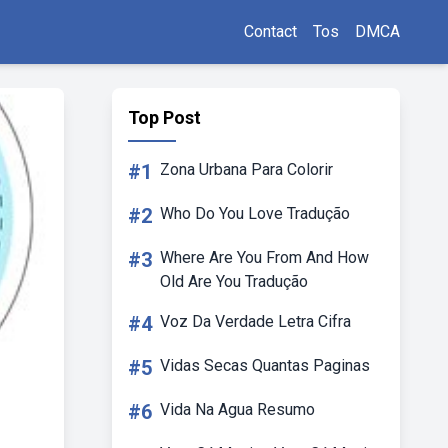
Contact
Tos
DMCA
Top Post
#1
Zona Urbana Para Colorir
#2
Who Do You Love Tradução
#3
Where Are You From And How
Old Are You Tradução
#4
Voz Da Verdade Letra Cifra
#5
Vidas Secas Quantas Paginas
#6
Vida Na Agua Resumo