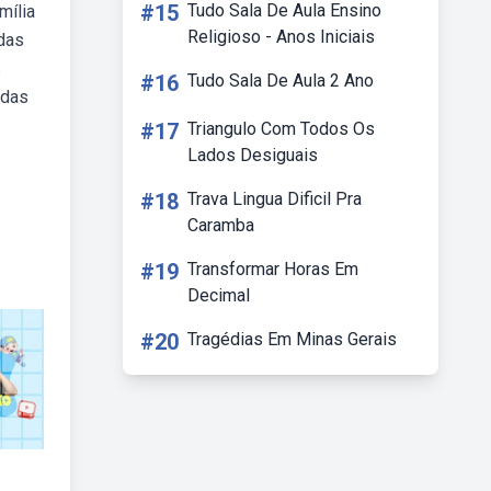
#15
Tudo Sala De Aula Ensino
mília
Religioso - Anos Iniciais
 das
s
#16
Tudo Sala De Aula 2 Ano
odas
#17
Triangulo Com Todos Os
Lados Desiguais
#18
Trava Lingua Dificil Pra
Caramba
#19
Transformar Horas Em
Decimal
#20
Tragédias Em Minas Gerais