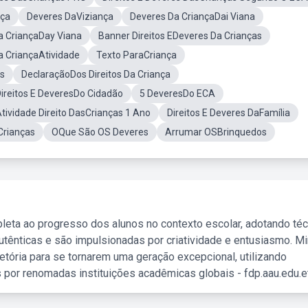
nça
Deveres DaViziança
Deveres Da CriançaDai Viana
a CriançaDay Viana
Banner Direitos EDeveres Da Crianças
Da CriançaAtividade
Texto ParaCriança
s
DeclaraçãoDos Direitos Da Criança
Direitos E DeveresDo Cidadão
5 DeveresDo ECA
tividade Direito DasCrianças 1 Ano
Direitos E Deveres DaFamília
Crianças
OQue São OS Deveres
Arrumar OSBrinquedos
leta ao progresso dos alunos no contexto escolar, adotando té
tênticas e são impulsionadas por criatividade e entusiasmo. M
etória para se tornarem uma geração excepcional, utilizando
 por renomadas instituições acadêmicas globais - fdp.aau.edu.et