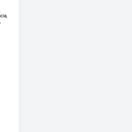
cia,
o