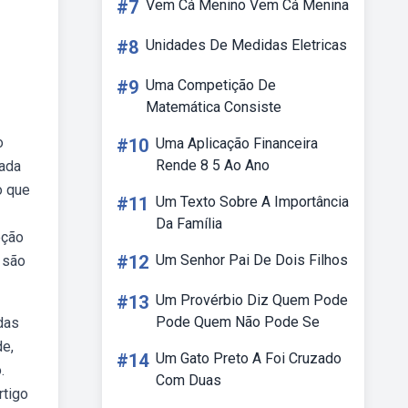
#7
Vem Cá Menino Vem Cá Menina
#8
Unidades De Medidas Eletricas
#9
Uma Competição De
Matemática Consiste
o
#10
Uma Aplicação Financeira
Rende 8 5 Ao Ano
rada
o que
#11
Um Texto Sobre A Importância
Da Família
eção
#12
Um Senhor Pai De Dois Filhos
 são
#13
Um Provérbio Diz Quem Pode
Pode Quem Não Pode Se
das
de,
#14
Um Gato Preto A Foi Cruzado
.
Com Duas
rtigo