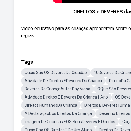
DIREITOS e DEVERES das
Vídeo educativo para as crianças aprenderem sobre os
regras ...
Tags
Quais São OS DeveresDo Cidadão
10Deveres Da Crian
Atividade De Direitos EDeveres Da Criança
DireitoDa C
Deveres Da CriançaAutor Day Viana
OQue São Devere
Atividade Direitos E Deveres Da Criança1 Ano
OS Deve
Direitos HumanosDa Criança
Direitos E DeveresTurma
A DeclaraçãoDos Direitos Da Criança
Desenho Direiros
Imagem De Criancas EOS SeusDeveres E Direitos
Caça
Quais Sao OS DireitosE De Um Aluno
Direitos De Deve