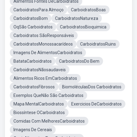
Alimentos Fontes DeCarboidratos
CarboidratosPara Almoço
CarboidratosBoas
CarboidratosBom
CarboidratosNatureza
OqSão Carboidratos
CarboidratosBioquimica
Carboidratos SãoResponsáveis
CarboidratosMonossacarídeos
CarboidratosRuins
Imagens De AlimentosCarboidratos
BatataCarboidratos
CarboidratosDo Bem
CarboidratosNãosaudaveis
Alimentos Ricos EmCarboidratos
CarboidratosFibrosos
BiomoléculasDos Carboidratos
Exemplos QueNão São Carboidratos
Mapa MentalCarboidratos
Exercicios DeCarboidratos
Biossíntese OCarboidratos
Comidas Com MelhoresCarboidratos
Imagens De Cereais