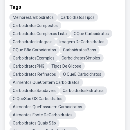
Tags
MelhoresCarboidratos
CarboidratosTipos
CarboidratosCompostos
CarboidratosComplexos Lista
OQue Carboidratos
CarboidratosIntegrais
Imagem DeCarboidratos
OQue São Carboidratos
CarboidratosBons
CarboidratosExemplos
CarboidratosSimples
CarboidratosPNG
Tipos De Glicose
Carboidratos Refinados
O QueE Carboidratos
Alimentos QueContém Carboidratos
CarboidratosSaudaveis
CarboidratosEstrutura
O QueSao OS Carboidratos
Alimentos QuePossuem Carboidratos
Alimentos Fonte DeCarboidratos
Carboidratos Quais São