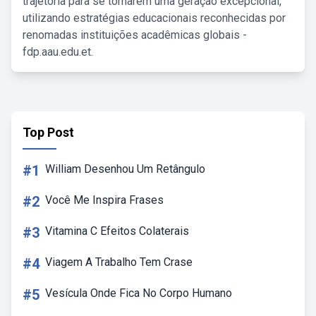
trajetória para se tornarem uma geração excepcional,
utilizando estratégias educacionais reconhecidas por
renomadas instituições acadêmicas globais -
fdp.aau.edu.et.
Top Post
#1
William Desenhou Um Retângulo
#2
Você Me Inspira Frases
#3
Vitamina C Efeitos Colaterais
#4
Viagem A Trabalho Tem Crase
#5
Vesícula Onde Fica No Corpo Humano