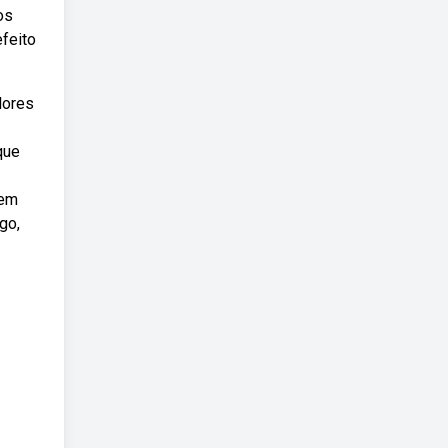
os
feito
lores
que
tem
go,