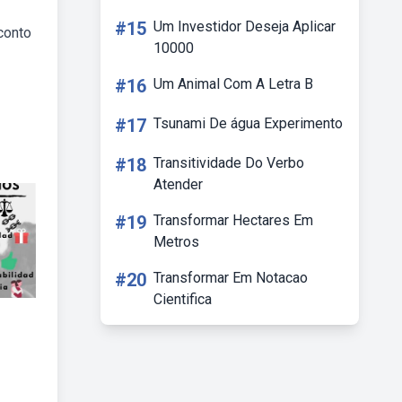
#15
Um Investidor Deseja Aplicar
conto
10000
#16
Um Animal Com A Letra B
#17
Tsunami De água Experimento
#18
Transitividade Do Verbo
Atender
#19
Transformar Hectares Em
Metros
#20
Transformar Em Notacao
Cientifica