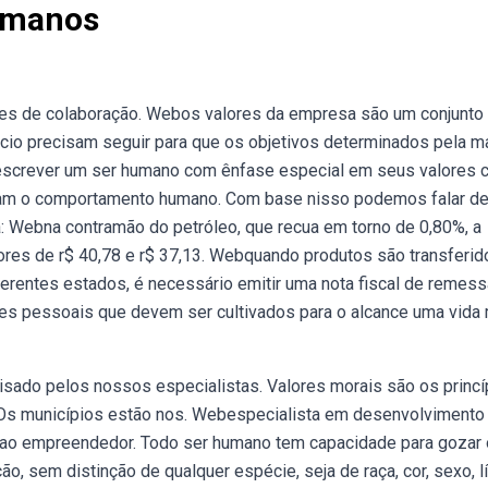
Humanos
s de colaboração. Webos valores da empresa são um conjunto
io precisam seguir para que os objetivos determinados pela m
escrever um ser humano com ênfase especial em seus valores
iam o comportamento humano. Com base nisso podemos falar de
 Webna contramão do petróleo, que recua em torno de 0,80%, a
lores de r$ 40,78 e r$ 37,13. Webquando produtos são transferid
erentes estados, é necessário emitir uma nota fiscal de remess
ores pessoais que devem ser cultivados para o alcance uma vida
isado pelos nossos especialistas. Valores morais são os princí
s municípios estão nos. Webespecialista em desenvolvimento
 ao empreendedor. Todo ser humano tem capacidade para gozar
o, sem distinção de qualquer espécie, seja de raça, cor, sexo, lí