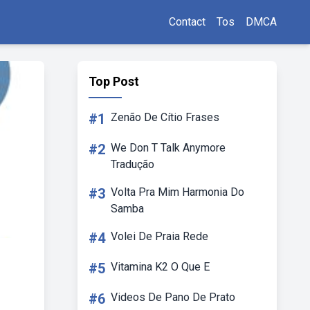
Contact
Tos
DMCA
Top Post
#1
Zenão De Cítio Frases
#2
We Don T Talk Anymore
Tradução
#3
Volta Pra Mim Harmonia Do
Samba
#4
Volei De Praia Rede
#5
Vitamina K2 O Que E
#6
Videos De Pano De Prato