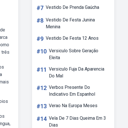
#7
Vestido De Prenda Gaúcha
#8
Vestido De Festa Junina
Menina
 de
arca
#9
Vestido De Festa 12 Anos
 como
#10
Versiculo Sobre Geração
 três
Eleita
os
#11
Versiculo Fuja Da Aparencia
a
Do Mal
 mais
#12
Verbos Presente Do
Indicativo Em Espanhol
pios
#13
Verao Na Europa Meses
 os
#14
Vela De 7 Dias Queima Em 3
ngua,.
Dias