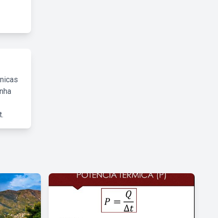
cnicas
inha
.