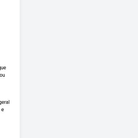
que
iou
geral
 e