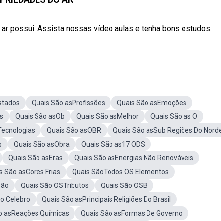
o ar possui. Assista nossas vídeo aulas e tenha bons estudos.
stados
Quais São asProfissões
Quais São asEmoções
s
Quais São asOb
Quais São asMelhor
Quais São as O
Tecnologias
Quais São asOBR
Quais São asSub Regiões Do Nord
s
Quais São asObra
Quais São as17 ODS
Quais São asEras
Quais São asEnergias Não Renováveis
s São asCores Frias
Quais SãoTodos OS Elementos
São
Quais São OSTributos
Quais São OSB
Do Celebro
Quais São asPrincipais Religiões Do Brasil
o asReações Químicas
Quais São asFormas De Governo