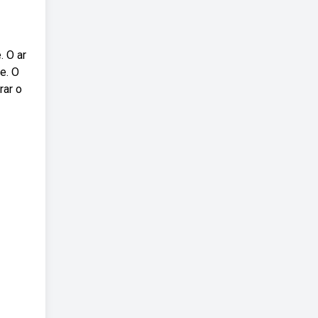
. O ar
e. O
rar o