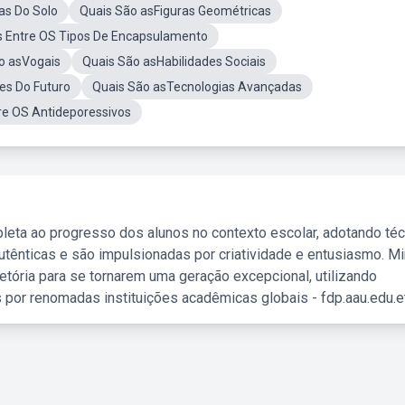
as Do Solo
Quais São asFiguras Geométricas
s Entre OS Tipos De Encapsulamento
ao asVogais
Quais São asHabilidades Sociais
es Do Futuro
Quais São asTecnologias Avançadas
re OS Antideporessivos
leta ao progresso dos alunos no contexto escolar, adotando té
tênticas e são impulsionadas por criatividade e entusiasmo. M
etória para se tornarem uma geração excepcional, utilizando
 por renomadas instituições acadêmicas globais - fdp.aau.edu.et