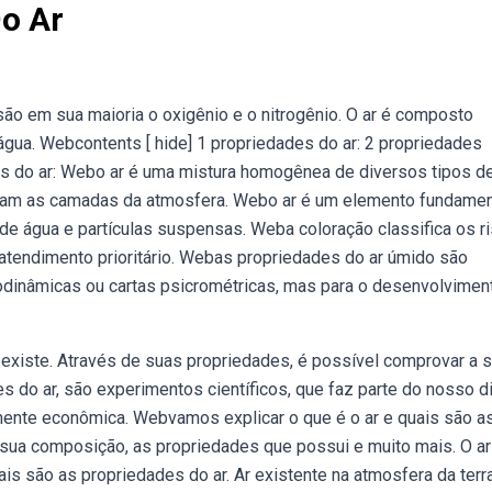
Do Ar
o em sua maioria o oxigênio e o nitrogênio. O ar é composto
gua. Webcontents [ hide] 1 propriedades do ar: 2 propriedades
ades do ar: Webo ar é uma mistura homogênea de diversos tipos d
rmam as camadas da atmosfera. Webo ar é um elemento fundamen
e água e partículas suspensas. Weba coloração classifica os r
atendimento prioritário. Webas propriedades do ar úmido são
dinâmicas ou cartas psicrométricas, mas para o desenvolvimen
existe. Através de suas propriedades, é possível comprovar a 
s do ar, são experimentos científicos, que faz parte do nosso di
lmente econômica. Webvamos explicar o que é o ar e quais são a
a sua composição, as propriedades que possui e muito mais. O ar
uais são as propriedades do ar. Ar existente na atmosfera da terr