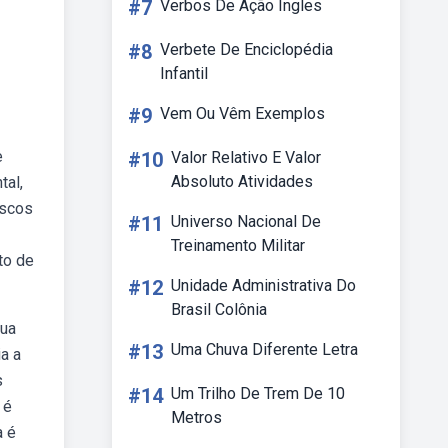
#7
Verbos De Ação Ingles
#8
Verbete De Enciclopédia
Infantil
#9
Vem Ou Vêm Exemplos
e
#10
Valor Relativo E Valor
Absoluto Atividades
tal,
iscos
#11
Universo Nacional De
Treinamento Militar
to de
#12
Unidade Administrativa Do
Brasil Colônia
sua
#13
Uma Chuva Diferente Letra
a a
s
#14
Um Trilho De Trem De 10
 é
Metros
a é