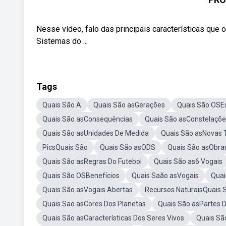
Nesse vídeo, falo das principais características que 
Sistemas do ...
Tags
Quais São A
Quais São asGerações
Quais São OSE
Quais São asConsequências
Quais São asConstelaçõe
Quais São asUnidades De Medida
Quais São asNovas 
PicsQuais São
Quais São asODS
Quais São asObra
Quais São asRegras Do Futebol
Quais São as6 Vogais
Quais São OSBenefícios
Quais Saão asVogais
Quai
Quais São asVogais Abertas
Recursos NaturaisQuais 
Quais Sao asCores Dos Planetas
Quais São asPartes 
Quais São asCaracterísticas Dos Seres Vivos
Quais Sã