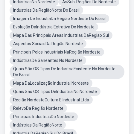
IndústriasNo Nordeste
AsSub-Regiões Do Nordeste
Industrias Da RegiãoNorte Do Brasil
Imagem De IndustiaDa Região Nordeste Do Brasil
Evolução DaIndústria Extrativa Do Nordeste
Mapa Das Principais Areas Industrias DaRegiao Sul
Aspectos SociaisDa Região Nordeste
Principais Polos Industriais NaRegião Nordeste
IndústriasDe Saneantes No Nordeste
Quais São OS Tipos De IndustriaExistente No Nordeste
Do Brasil
Mapa DaLocalização Industrial Nordeste
Quais Sao OS Tipos DeIndustria No Nordeste
Região NordesteCultura E Industrial Ltda
RelevoDa Região Nordeste
Principais IndustriasDo Nordeste
Indústrias Da RegiãoNorte
Industria DaRegiao Sul Do Brasil