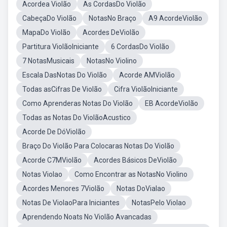
Acordea Violão
As CordasDo Violão
CabeçaDo Violão
NotasNo Braço
A9 AcordeViolão
MapaDo Violão
Acordes DeViolão
Partitura ViolãoIniciante
6 CordasDo Violão
7 NotasMusicais
NotasNo Violino
Escala DasNotas Do Violão
Acorde AMViolão
Todas asCifras De Violão
Cifra ViolãoIniciante
Como Aprenderas Notas Do Violão
EB AcordeViolão
Todas as Notas Do ViolãoAcustico
Acorde De DóViolão
Braço Do Violão Para Colocaras Notas Do Violão
Acorde C7MViolão
Acordes Básicos DeViolão
Notas Violao
Como Encontrar as NotasNo Violino
Acordes Menores 7Violão
Notas DoVialao
Notas De ViolaoPara Iniciantes
NotasPelo Violao
Aprendendo Noats No Violão Avancadas