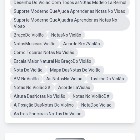
Desenho Do Violao Com Todos asN0tas Modelo La Bemol
Suporte Moderno QueAjuda Aprender as Notas No Vioao
Suporte Moderno QueAjuadra Aprender as Notas No
Vioao
BraçoDo Violão
NotasNo Violão
NotasMusicais Violão
Acorde Bm7Violão
Como Tocaras Notas No Violão
Escala Maior Natural No BraçoDo Violão
Nota Do Violão
Mapa DasNotas Do Violão
BM NoViolão
As NotasNo Violao
TastilhoDo Violão
Notas No ViolãoG#
Acorde LaViolão
Altura DasNotas No Violão
Notas No ViolãoD#
A Posição DasNotas Do Violino
NotaDoe Violao
AsTres Principais No Tas Do Violao