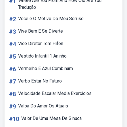
#1
Where Are You From And How Old Are You
Tradução
#2
Você é O Motivo Do Meu Sorriso
#3
Vive Bem E Se Diverte
#4
Vice Diretor Tem Hífen
#5
Vestido Infantil 1 Aninho
#6
Vermelho E Azul Combinam
#7
Verbo Estar No Futuro
#8
Velocidade Escalar Media Exercicios
#9
Valsa Do Amor Os Atuais
#10
Valor De Uma Mesa De Sinuca