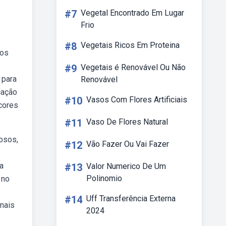
#7
Vegetal Encontrado Em Lugar
Frio
#8
Vegetais Ricos Em Proteina
tos
#9
Vegetais é Renovável Ou Não
 para
Renovável
cação
#10
Vasos Com Flores Artificiais
cores
#11
Vaso De Flores Natural
osos,
#12
Vão Fazer Ou Vai Fazer
a
#13
Valor Numerico De Um
Polinomio
 no
#14
Uff Transferência Externa
nais
2024