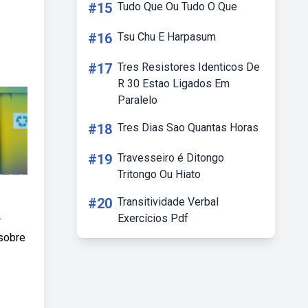
#15
Tudo Que Ou Tudo O Que
#16
Tsu Chu E Harpasum
#17
Tres Resistores Identicos De
R 30 Estao Ligados Em
Paralelo
#18
Tres Dias Sao Quantas Horas
#19
Travesseiro é Ditongo
Tritongo Ou Hiato
#20
Transitividade Verbal
Exercícios Pdf
r
 sobre