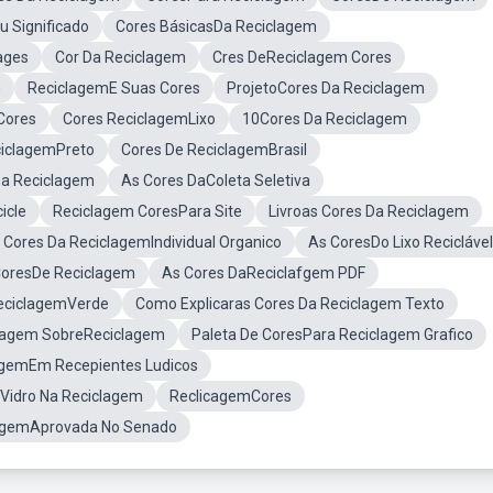
u Significado
Cores BásicasDa Reciclagem
ages
Cor Da Reciclagem
Cres DeReciclagem Cores
n
ReciclagemE Suas Cores
ProjetoCores Da Reciclagem
Cores
Cores ReciclagemLixo
10Cores Da Reciclagem
ciclagemPreto
Cores De ReciclagemBrasil
a Reciclagem
As Cores DaColeta Seletiva
icle
Reciclagem CoresPara Site
Livroas Cores Da Reciclagem
 Cores Da ReciclagemIndividual Organico
As CoresDo Lixo Reciclável
 CoresDe Reciclagem
As Cores DaReciclafgem PDF
eciclagemVerde
Como Explicaras Cores Da Reciclagem Texto
agem SobreReciclagem
Paleta De CoresPara Reciclagem Grafico
agemEm Recepientes Ludicos
Vidro Na Reciclagem
ReclicagemCores
lagemAprovada No Senado