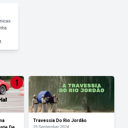
cnicas
inha
.
ma
Travessia Do Rio Jordão
ante De
25 September 2024