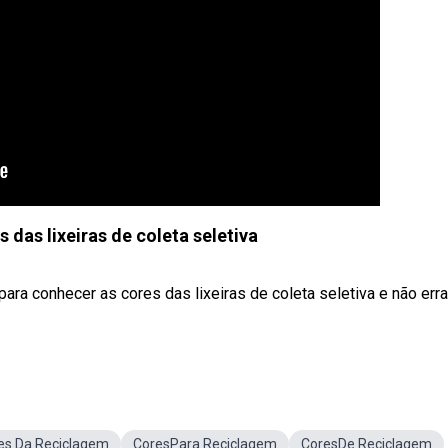
 das lixeiras de coleta seletiva
 para conhecer as cores das lixeiras de coleta seletiva e não err
es Da Reciclagem
CoresPara Reciclagem
CoresDe Reciclagem