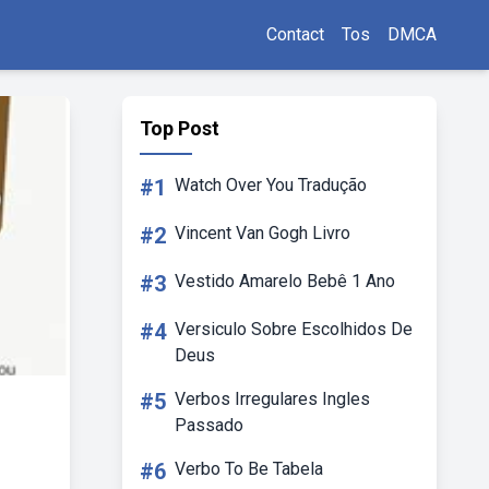
Contact
Tos
DMCA
Top Post
#1
Watch Over You Tradução
#2
Vincent Van Gogh Livro
#3
Vestido Amarelo Bebê 1 Ano
#4
Versiculo Sobre Escolhidos De
Deus
#5
Verbos Irregulares Ingles
Passado
#6
Verbo To Be Tabela