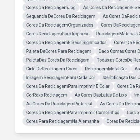
Cores Da ReciclagemJpg
As Cores Da ReciclagemE Se
Sequencia DeCores Da Reciclagem
As Cores DaRecicl
Cores Da ReciclagemOrganizados
Cores DaReciclage
Cores ReciclagemPara Imprimir
ReciclagemMateriais 
Cores Da ReciclagemE Seus Significados
Cores Da Re
Paleta DeCores Para Reciclagem
Dado Comas Cores D
PaletaDas Cores Da Reciclagem
Todas as CoresDo Rec
Ciclo DeReciclagem Cores
ReciclagemMetal Cor
As
Imagem ReciclagemPara Cada Cor
Identificação Das
Cores Da ReciclagemPara Imprimir E Colar
Cores Da R
CorRoxo Reciclagem
As Cores DasLatas De Lixo
Im
As Cores Da ReciclagemPinterest
As Cores Da Recicl
Cores Da ReciclagemPara Imprimir Comolinhos
CorDo 
Cores Para ReciclagemNa Alemanha
Cores De Recic