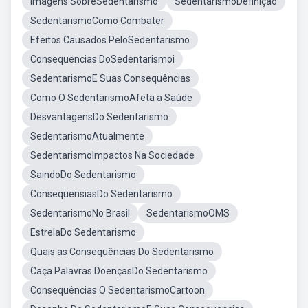
Imagens SobreSedentarismo
SedentarismoDefinição
SedentarismoComo Combater
Efeitos Causados PeloSedentarismo
Consequencias DoSedentarismoi
SedentarismoE Suas Consequências
Como O SedentarismoAfeta a Saúde
DesvantagensDo Sedentarismo
SedentarismoAtualmente
SedentarismoImpactos Na Sociedade
SaindoDo Sedentarismo
ConsequensiasDo Sedentarismo
SedentarismoNo Brasil
SedentarismoOMS
EstrelaDo Sedentarismo
Quais as Consequências Do Sedentarismo
Caça Palavras DoençasDo Sedentarismo
Consequências O SedentarismoCartoon