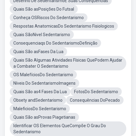
Desenho De SedentarismoE Suas Consequencias
Quais São asPosições Do Futsal
Conheça OSRiscos Do Sedentarismo
Respostas AnatomicasDo Sedentarismo Fisiologicos
Quais SãoNivel Sedentarismo
Consequenciaqs Do SedentarismoDefinição
Quais São asFases Da Lua
Quais São Algumas Atividades Físicas QuePodem Ajudar
a Combater O Sedentarismo
OS MalefíciosDo Sedentarismo
Níveis Do SedentarismoImagens
Quais São as4 Fases Da Lua
FotosDo Sedentarismo
Obsety andSedentarismo
Consequências DoPecado
MaleficiosDo Sedentarismo
Quais São asProvas Piagetianas
Identificar OS Elementos QueCompõe O Grau Do
Sedentarismo