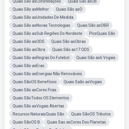
Quais São asConstelações
Quais São asOb
Quais São asMelhor
Quais São asO
Quais São asUnidades De Medida
Quais São asNovas Tecnologias
Quais São asOBR
Quais São asSub Regiões Do Nordeste
PicsQuais São
Quais São asODS
Quais São asObras
Quais São asObra
Quais São as17 ODS
Quais São asRegras Do Futebol
Quais São as6 Vogais
Quais São asEras
Quais São asEnergias Não Renováveis
Quais SãoOS Benefícios
Quais Saão asVogais
Quais São asCores Frias
Quais SãoTodos OS Elementos
Quais São asVogais Abertas
Recursos NaturaisQuais São
Quais SãoOS Tributos
Quais SãoOS B
Quais Sao asCores Dos Planetas