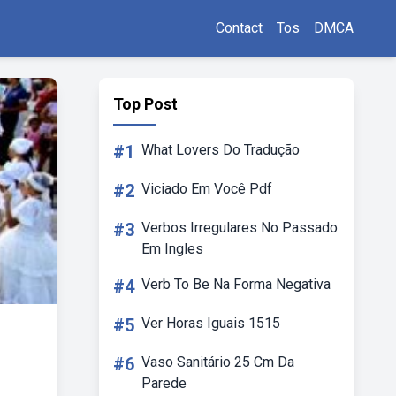
Contact
Tos
DMCA
Top Post
#1
What Lovers Do Tradução
#2
Viciado Em Você Pdf
#3
Verbos Irregulares No Passado
Em Ingles
#4
Verb To Be Na Forma Negativa
#5
Ver Horas Iguais 1515
#6
Vaso Sanitário 25 Cm Da
Parede