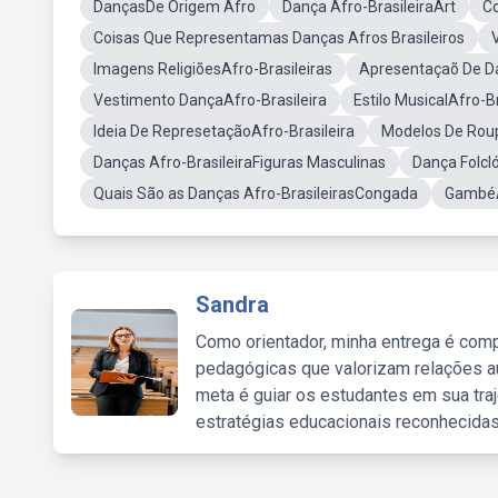
DançasDe Origem Afro
Dança Afro-BrasileiraArt
C
Coisas Que Representamas Danças Afros Brasileiros
Imagens ReligiõesAfro-Brasileiras
Apresentaçaõ De D
Vestimento DançaAfro-Brasileira
Estilo MusicalAfro-Br
Ideia De RepresetaçãoAfro-Brasileira
Modelos De Rou
Danças Afro-BrasileiraFiguras Masculinas
Dança Folcló
Quais São as Danças Afro-BrasileirasCongada
GambéA
Sandra
Como orientador, minha entrega é comp
pedagógicas que valorizam relações au
meta é guiar os estudantes em sua traj
estratégias educacionais reconhecidas