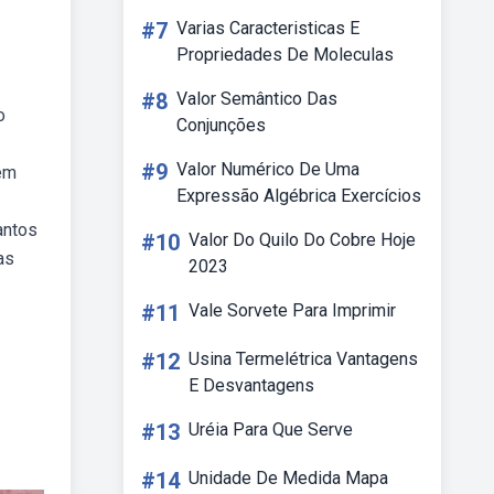
#7
Varias Caracteristicas E
Propriedades De Moleculas
#8
Valor Semântico Das
o
Conjunções
#9
Valor Numérico De Uma
dem
Expressão Algébrica Exercícios
antos
#10
Valor Do Quilo Do Cobre Hoje
as
2023
#11
Vale Sorvete Para Imprimir
#12
Usina Termelétrica Vantagens
E Desvantagens
#13
Uréia Para Que Serve
#14
Unidade De Medida Mapa