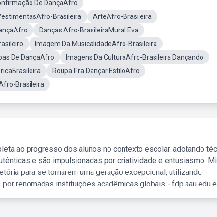
onfirmação De DançaAfro
VestimentasAfro-Brasileira
ArteAfro-Brasileira
ançaAfro
Danças Afro-BrasileiraMural Eva
asileiro
Imagem Da MusicalidadeAfro-Brasileira
pas De DançaAfro
Imagens Da CulturaAfro-Brasileira Dançando
ricaBrasileira
Roupa Pra Dançar EstiloAfro
fro-Brasileira
leta ao progresso dos alunos no contexto escolar, adotando té
tênticas e são impulsionadas por criatividade e entusiasmo. M
etória para se tornarem uma geração excepcional, utilizando
 por renomadas instituições acadêmicas globais - fdp.aau.edu.et