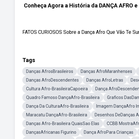
Conheça Agora a História da DANÇA AFRO 
FATOS CURIOSOS Sobre a Dança Afro Que Vão Te Surpr
Tags
Danças AfrosBrasileiros
Danças AfroMaranhenses
Danças AfroDescendentes
Danças AfroLetras
Des
Cultura Afro-BrasileiraCapoeira
Dança AfroDescende
Quadro Famoso DançaAfro-Brasileira
Graficos DasDan
Dança Da CulturaAfro-Brasileira
Imagem DançaAfro Im
Maracatu DançaAfro-Brasileira
Desenhos DeDanças Af
Danças Afro-Brasileira QuaisSao Elas
CCBB MostraAfro
DançasAfricanas Figurino
Dança AfroPara Crianças