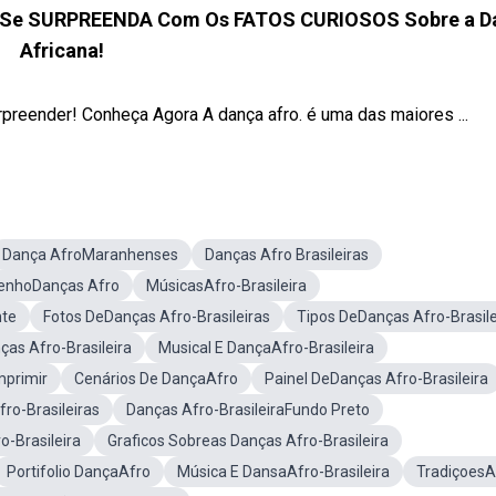
e Se SURPREENDA Com Os FATOS CURIOSOS Sobre a D
Africana!
eender! Conheça Agora A dança afro. é uma das maiores ...
Dança AfroMaranhenses
Danças Afro Brasileiras
enhoDanças Afro
MúsicasAfro-Brasileira
nte
Fotos DeDanças Afro-Brasileiras
Tipos DeDanças Afro-Brasile
ças Afro-Brasileira
Musical E DançaAfro-Brasileira
primir
Cenários De DançaAfro
Painel DeDanças Afro-Brasileira
ro-Brasileiras
Danças Afro-BrasileiraFundo Preto
-Brasileira
Graficos Sobreas Danças Afro-Brasileira
Portifolio DançaAfro
Música E DansaAfro-Brasileira
TradiçoesA