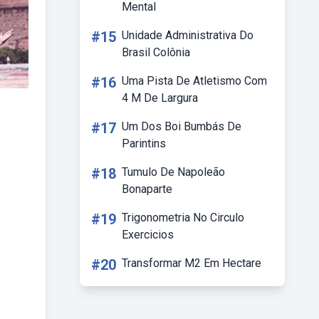
Mental
#15
Unidade Administrativa Do
Brasil Colônia
#16
Uma Pista De Atletismo Com
4 M De Largura
#17
Um Dos Boi Bumbás De
Parintins
#18
Tumulo De Napoleão
Bonaparte
#19
Trigonometria No Circulo
Exercicios
#20
Transformar M2 Em Hectare