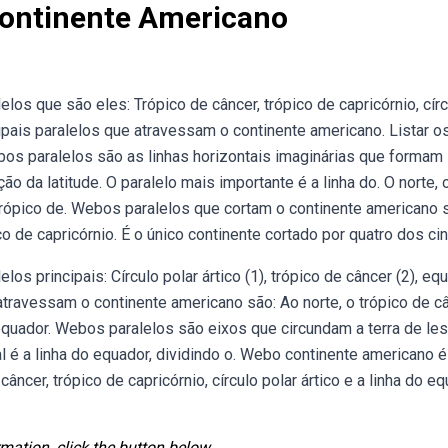
Continente Americano
los que são eles: Trópico de câncer, trópico de capricórnio, cír
incipais paralelos que atravessam o continente americano. Listar o
bos paralelos são as linhas horizontais imaginárias que formam
ão da latitude. O paralelo mais importante é a linha do. O norte, 
 trópico de. Webos paralelos que cortam o continente americano 
ico de capricórnio. É o único continente cortado por quatro dos cin
os principais: Círculo polar ártico (1), trópico de câncer (2), eq
 atravessam o continente americano são: Ao norte, o trópico de c
o equador. Webos paralelos são eixos que circundam a terra de les
l é a linha do equador, dividindo o. Webo continente americano é
âncer, trópico de capricórnio, círculo polar ártico e a linha do eq
mation, click the button below.