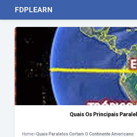
FDPLEARN
Quais Os Principais Paral
Home
>
Quais Paralelos Cortam O Continente Americano