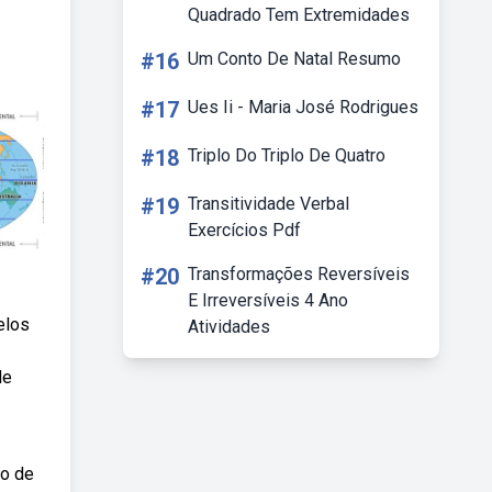
Quadrado Tem Extremidades
#16
Um Conto De Natal Resumo
#17
Ues Ii - Maria José Rodrigues
#18
Triplo Do Triplo De Quatro
#19
Transitividade Verbal
Exercícios Pdf
#20
Transformações Reversíveis
E Irreversíveis 4 Ano
elos
Atividades
de
co de