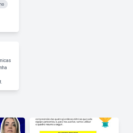
no
cnicas
inha
.