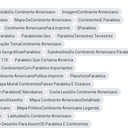
visãoDo Continente Americano
ImagemContinente Americano
elos
Mapa DeContinente Americano
ContinentesE Paralelos
Continente AmericanoPara Imprimir
5Paralelos
Paralelos
ParalelosIei Geo
ParalelosTerrestres Terrestres
ação TemaContinente Americano
 GeográficasParalelos
SubdivisõesDo Continente Americano Parale
 110
Paralelos Que Cortama América
 ContinentesCom Paralelos Importantes
inente AmericanoPolítico Imprimir
PlansferioParalelos
pa Mundi ContinentesPaises Paralelos E Oceanos
 ParalelosE Meridianos
Costa LesteDo Continente Americano
canoDesenho
Mapa Continente AmericanoDetalhado
ricano
Mapa PoliticoContinente Americano Legenda
o
LatitudesDo Continente Americano
 Desenho Para InserirOS Paralelos E Continentes