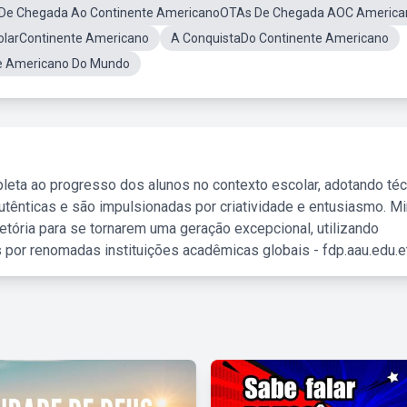
De Chegada Ao Continente AmericanoOTAs De Chegada AOC America
colarContinente Americano
A ConquistaDo Continente Americano
e Americano Do Mundo
leta ao progresso dos alunos no contexto escolar, adotando té
tênticas e são impulsionadas por criatividade e entusiasmo. M
etória para se tornarem uma geração excepcional, utilizando
 por renomadas instituições acadêmicas globais - fdp.aau.edu.et