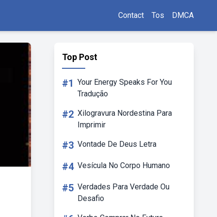
Contact
Tos
DMCA
Top Post
#1
Your Energy Speaks For You
Tradução
#2
Xilogravura Nordestina Para
Imprimir
#3
Vontade De Deus Letra
#4
Vesícula No Corpo Humano
#5
Verdades Para Verdade Ou
Desafio