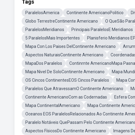
Tags
ParalelosAmerica
Continente AmericanoPolitico
Di
Globo TerrestreContinente Americano
O QueSão Paral
ParalelosMeridianos
Principais ParalelosE Meridianos
5 ParalelosMais Importentes
Planisferio Meridianos E
Mapa Con Los Paises DelContinente Americano
Arrum
Aspectos NaturaisContinente Americano
Coordenadas
MapaDos Paralelos
Continrnte AmericanoMapa Pasna
Mapa Nivel De SoloContinente Americano
Mapa Mundi
OS Cincos ContinentesEOS Cincos Paralelos
Mapa Cont
Paralelos Que AtravessamO Continente Americano
Ma
Continente AmericanoCom as Codernadas
Esfera Com
Mapa ContinentalAmericano
Mapa Continente Ameri
Oceanos EOS ParalelosRelacionados Ao Continente Ame
Paralelo Notáveis QuePassam Pelo Continente American
Aspectos FísicosDo Continente Americano
Imagens De