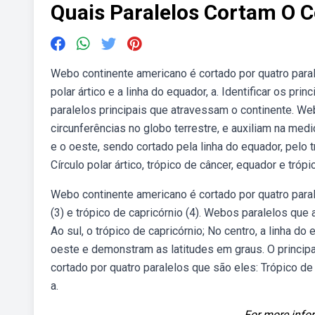
Quais Paralelos Cortam O 
Webo continente americano é cortado por quatro parale
polar ártico e a linha do equador, a. Identificar os pr
paralelos principais que atravessam o continente. We
circunferências no globo terrestre, e auxiliam na mediç
e o oeste, sendo cortado pela linha do equador, pelo
Círculo polar ártico, trópico de câncer, equador e tróp
Webo continente americano é cortado por quatro paralel
(3) e trópico de capricórnio (4). Webos paralelos que
Ao sul, o trópico de capricórnio; No centro, a linha d
oeste e demonstram as latitudes em graus. O principa
cortado por quatro paralelos que são eles: Trópico de c
a.
For more infor