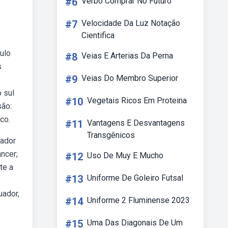
#6
Verbo Comprar No Futuro
#7
Velocidade Da Luz Notação
Cientifica
culo
#8
Veias E Arterias Da Perna
s
#9
Veias Do Membro Superior
o sul
#10
Vegetais Ricos Em Proteina
são:
co.
#11
Vantagens E Desvantagens
Transgênicos
uador
âncer;
#12
Uso De Muy E Mucho
te a
#13
Uniforme De Goleiro Futsal
uador,
#14
Uniforme 2 Fluminense 2023
#15
Uma Das Diagonais De Um