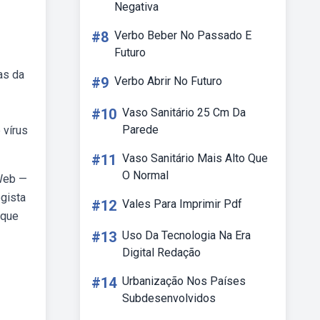
Negativa
#8
Verbo Beber No Passado E
Futuro
as da
#9
Verbo Abrir No Futuro
#10
Vaso Sanitário 25 Cm Da
Parede
 vírus
#11
Vaso Sanitário Mais Alto Que
O Normal
 Web —
ogista
#12
Vales Para Imprimir Pdf
 que
#13
Uso Da Tecnologia Na Era
Digital Redação
#14
Urbanização Nos Países
Subdesenvolvidos