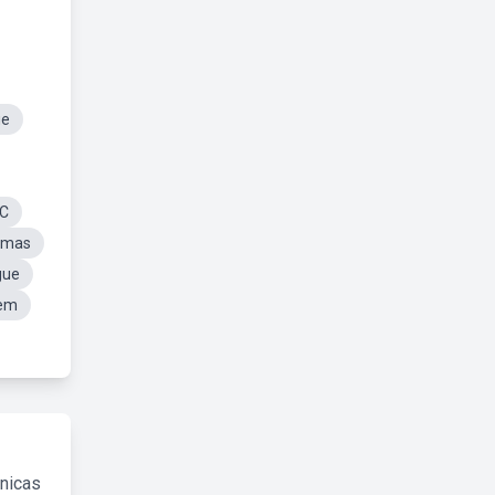
ue
oC
omas
gue
gem
cnicas