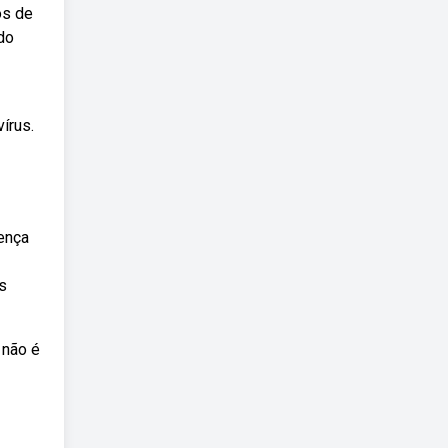
os de
do
—
írus.
ença
s
 não é