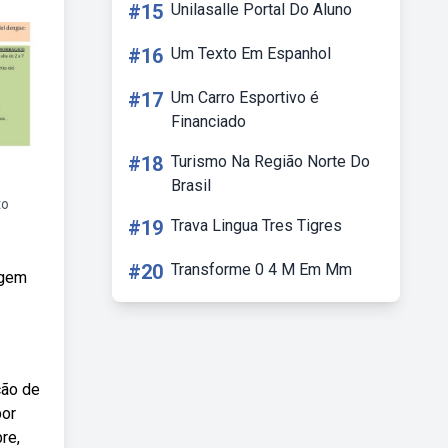
#15
Unilasalle Portal Do Aluno
#16
Um Texto Em Espanhol
#17
Um Carro Esportivo é
Financiado
#18
Turismo Na Região Norte Do
Brasil
to
#19
Trava Lingua Tres Tigres
#20
Transforme 0 4 M Em Mm
agem
ção de
por
re,