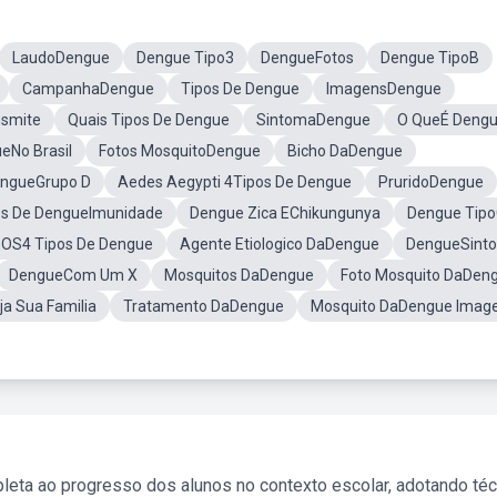
LaudoDengue
Dengue Tipo3
DengueFotos
Dengue TipoB
CampanhaDengue
Tipos De Dengue
ImagensDengue
smite
Quais Tipos De Dengue
SintomaDengue
O QueÉ Deng
eNo Brasil
Fotos MosquitoDengue
Bicho DaDengue
ngueGrupo D
Aedes Aegypti 4Tipos De Dengue
PruridoDengue
os De DengueImunidade
Dengue Zica EChikungunya
Dengue Tip
 OS4 Tipos De Dengue
Agente Etiologico DaDengue
DengueSint
DengueCom Um X
Mosquitos DaDengue
Foto Mosquito DaDen
a Sua Familia
Tratamento DaDengue
Mosquito DaDengue Ima
leta ao progresso dos alunos no contexto escolar, adotando té