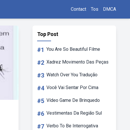
Contact
Tos
DMCA
Top Post
#1
You Are So Beautiful Filme
#2
Xadrez Movimento Das Peças
#3
Watch Over You Tradução
#4
Você Vai Sentar Por Cima
#5
Vídeo Game De Brinquedo
#6
Vestimentas Da Região Sul
#7
Verbo To Be Interrogativa