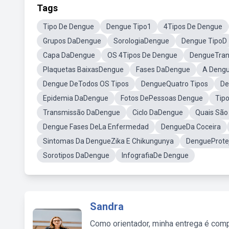
Tags
Tipo De Dengue
Dengue Tipo1
4Tipos De Dengue
Grupos DaDengue
SorologiaDengue
Dengue TipoD
Capa DaDengue
OS 4Tipos De Dengue
DengueTran
Plaquetas BaixasDengue
Fases DaDengue
A Dengu
Dengue DeTodos OS Tipos
DengueQuatro Tipos
De
Epidemia DaDengue
Fotos DePessoas Dengue
Tip
Transmissão DaDengue
Ciclo DaDengue
Quais São
Dengue Fases DeLa Enfermedad
DengueDa Coceira
Sintomas Da DengueZika E Chikungunya
DengueProtej
Sorotipos DaDengue
InfografiaDe Dengue
Sandra
Como orientador, minha entrega é comp