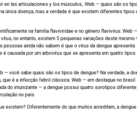
lor en las articulaciones y los músculos,. Web — quais são os tip
única doença, mas a verdade é que existem diferentes tipos 
tificamente na família flaviviridae e no gênero flavivirus. Web 
írus, no entanto, existem 5 pequenas variações deste mesmo v
as pessoas ainda não sabem é que o vírus da dengue apresenta
ue é causada por um arbovírus que se apresenta em quatro tipos
Web — você sabe quais são os tipos de dengue? Na verdade, a do
 que é a infecção febril clássica. Web — em destaque no brasil
da do imunizante — a dengue possui quatro sorotipos diferente
rculação no país.
e existem? Diferentemente do que muitos acreditam, a dengue