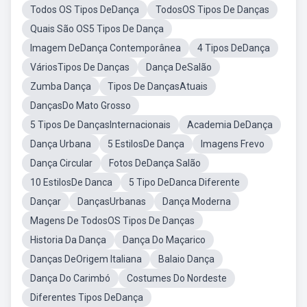
Todos OS Tipos DeDança
TodosOS Tipos De Danças
Quais São OS5 Tipos De Dança
Imagem DeDança Contemporânea
4 Tipos DeDança
VáriosTipos De Danças
Dança DeSalão
Zumba Dança
Tipos De DançasAtuais
DançasDo Mato Grosso
5 Tipos De DançasInternacionais
Academia DeDança
Dança Urbana
5 EstilosDe Dança
Imagens Frevo
Dança Circular
Fotos DeDança Salão
10 EstilosDe Danca
5 Tipo DeDanca Diferente
Dançar
DançasUrbanas
Dança Moderna
Magens De TodosOS Tipos De Danças
Historia Da Dança
Dança Do Maçarico
Danças DeOrigem Italiana
Balaio Dança
Dança Do Carimbó
Costumes Do Nordeste
Diferentes Tipos DeDança