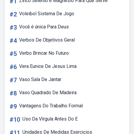
#1
Zinco Selênio é Magnésio Para Que Serve
#2
Voleibol Sistema De Jogo
#3
Você é única Para Deus
#4
Verbos De Objetivos Geral
#5
Verbo Brincar No Futuro
#6
Vera Eunice De Jesus Lima
#7
Vaso Sala De Jantar
#8
Vaso Quadrado De Madeira
#9
Vantagens Do Trabalho Formal
#10
Uso Da Vírgula Antes Do E
#11
Unidades De Medidas Exercicios