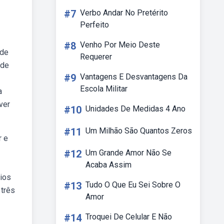
#7
Verbo Andar No Pretérito
Perfeito
#8
Venho Por Meio Deste
nde
Requerer
 de
#9
Vantagens E Desvantagens Da
Escola Militar
a
ver
#10
Unidades De Medidas 4 Ano
#11
Um Milhão São Quantos Zeros
r e
#12
Um Grande Amor Não Se
Acaba Assim
rios
#13
Tudo O Que Eu Sei Sobre O
 três
Amor
#14
Troquei De Celular E Não