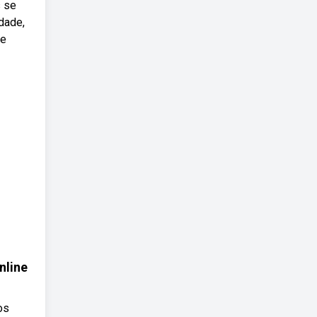
s se
idade,
te
nline
os