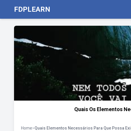
FDPLEARN
Quais Os Elementos Nec
Home
>
Quais Elementos Necessários Para Que Possa Exis