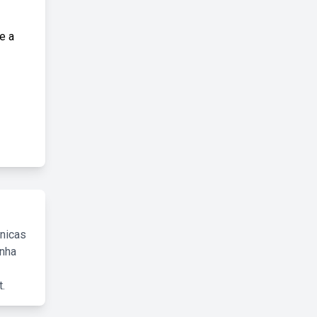
e a
cnicas
inha
.