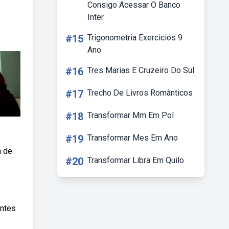
Consigo Acessar O Banco
Inter
#15
Trigonometria Exercicios 9
Ano
#16
Tres Marias E Cruzeiro Do Sul
#17
Trecho De Livros Românticos
#18
Transformar Mm Em Pol
#19
Transformar Mes Em Ano
a de
#20
Transformar Libra Em Quilo
entes