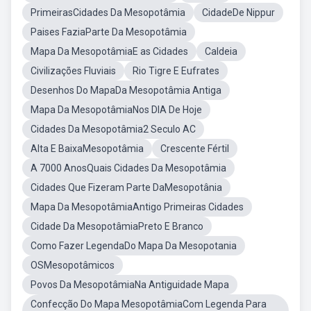
PrimeirasCidades Da Mesopotâmia
CidadeDe Nippur
Paises FaziaParte Da Mesopotâmia
Mapa Da MesopotâmiaE as Cidades
Caldeia
Civilizações Fluviais
Rio Tigre E Eufrates
Desenhos Do MapaDa Mesopotâmia Antiga
Mapa Da MesopotâmiaNos DIA De Hoje
Cidades Da Mesopotâmia2 Seculo AC
Alta E BaixaMesopotâmia
Crescente Fértil
A 7000 AnosQuais Cidades Da Mesopotâmia
Cidades Que Fizeram Parte DaMesopotânia
Mapa Da MesopotâmiaAntigo Primeiras Cidades
Cidade Da MesopotâmiaPreto E Branco
Como Fazer LegendaDo Mapa Da Mesopotania
OSMesopotâmicos
Povos Da MesopotâmiaNa Antiguidade Mapa
Confecção Do Mapa MesopotâmiaCom Legenda Para