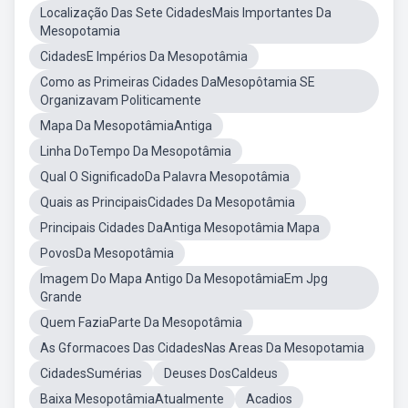
Localização Das Sete CidadesMais Importantes Da
Mesopotamia
CidadesE Impérios Da Mesopotâmia
Como as Primeiras Cidades DaMesopôtamia SE
Organizavam Politicamente
Mapa Da MesopotâmiaAntiga
Linha DoTempo Da Mesopotâmia
Qual O SignificadoDa Palavra Mesopotâmia
Quais as PrincipaisCidades Da Mesopotâmia
Principais Cidades DaAntiga Mesopotâmia Mapa
PovosDa Mesopotâmia
Imagem Do Mapa Antigo Da MesopotâmiaEm Jpg
Grande
Quem FaziaParte Da Mesopotâmia
As Gformacoes Das CidadesNas Areas Da Mesopotamia
CidadesSumérias
Deuses DosCaldeus
Baixa MesopotâmiaAtualmente
Acadios