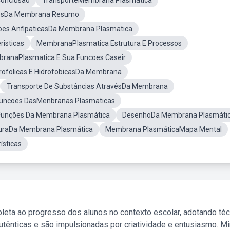
onclusao
TransporteMembrana Plasmática
vésDa Membrana Resumo
oes AnfipaticasDa Membrana Plasmatica
isticas
MembranaPlasmatica Estrutura E Processos
ranaPlasmatica E Sua Funcoes Caseir
rofolicas E HidrofobicasDa Membrana
Transporte De Substâncias AtravésDa Membrana
uncoes DasMenbranas Plasmaticas
Funções Da Membrana Plasmática
DesenhoDa Membrana Plasmáti
turaDa Membrana Plasmática
Membrana PlasmáticaMapa Mental
sticas
leta ao progresso dos alunos no contexto escolar, adotando té
tênticas e são impulsionadas por criatividade e entusiasmo. M