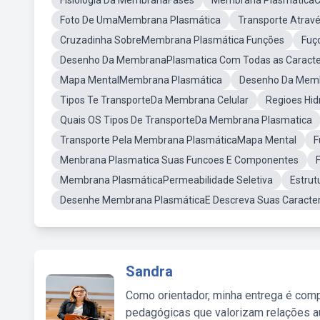
Fisiologia Da MembranaFases
Membrana PlasmáticaC
Foto De UmaMembrana Plasmática
Transporte Atra
Cruzadinha SobreMembrana Plasmática Funções
Fuç
Desenho Da MembranaPlasmatica Com Todas as Caracter
Mapa MentalMembrana Plasmática
Desenho Da Memb
Tipos Te TransporteDa Membrana Celular
Regioes Hid
Quais OS Tipos De TransporteDa Membrana Plasmatica
Transporte Pela Membrana PlasmáticaMapa Mental
F
Menbrana Plasmatica Suas Funcoes E Componentes
Membrana PlasmáticaPermeabilidade Seletiva
Estru
Desenhe Membrana PlasmáticaE Descreva Suas Caracterí
Sandra
Como orientador, minha entrega é comp
pedagógicas que valorizam relações au