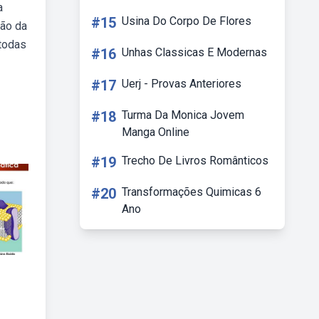
a
#15
Usina Do Corpo De Flores
ção da
 todas
#16
Unhas Classicas E Modernas
#17
Uerj - Provas Anteriores
#18
Turma Da Monica Jovem
Manga Online
#19
Trecho De Livros Românticos
#20
Transformações Quimicas 6
Ano