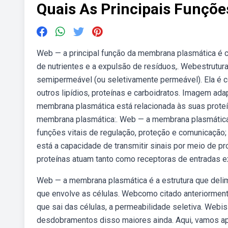
Quais As Principais Funçõ
Web — a principal função da membrana plasmática é c
de nutrientes e a expulsão de resíduos,. Webestrutu
semipermeável (ou seletivamente permeável). Ela é 
outros lipídios, proteínas e carboidratos. Imagem ad
membrana plasmática está relacionada às suas proteí
membrana plasmática:. Web — a membrana plasmática 
funções vitais de regulação, proteção e comunicaçã
está a capacidade de transmitir sinais por meio de 
proteínas atuam tanto como receptoras de entradas ex
Web — a membrana plasmática é a estrutura que delimi
que envolve as células. Webcomo citado anteriormente
que sai das células, a permeabilidade seletiva. Web
desdobramentos disso maiores ainda. Aqui, vamos apr