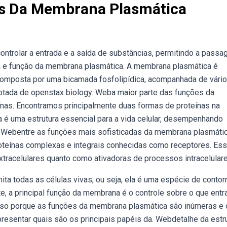
es Da Membrana Plasmática
ontrolar a entrada e a saída de substâncias, permitindo a pass
ra e função da membrana plasmática. A membrana plasmática é
composta por uma bicamada fosfolipídica, acompanhada de vári
aptada de openstax biology. Weba maior parte das funções da
nas. Encontramos principalmente duas formas de proteínas na
é uma estrutura essencial para a vida celular, desempenhando
o; Webentre as funções mais sofisticadas da membrana plasmáti
proteínas complexas e integrais conhecidas como receptores. Es
tracelulares quanto como ativadoras de processos intracelulare
ta todas as células vivas, ou seja, ela é uma espécie de contor
, a principal função da membrana é o controle sobre o que entr
isso porque as funções da membrana plasmática são inúmeras e
esentar quais são os principais papéis da. Webdetalhe da estr