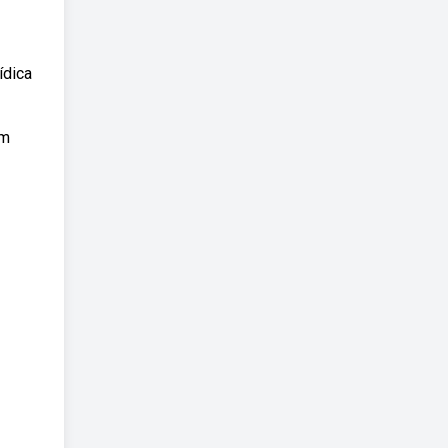
ídica
ém