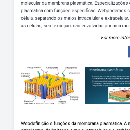
molecular da membrana plasmática. Especializações
plasmática com funções específicas. Webpodemos cit
célula, separando os meios intracelular e extracelula
as células, sem exceção, são envolvidas por uma mem
For more infor
Webdefinição e funções da membrana plasmática. A 