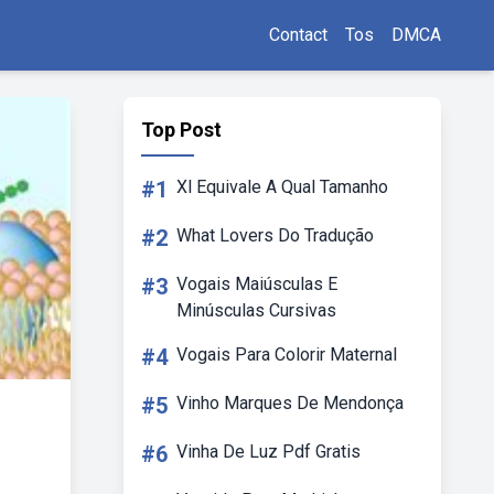
Contact
Tos
DMCA
Top Post
#1
Xl Equivale A Qual Tamanho
#2
What Lovers Do Tradução
#3
Vogais Maiúsculas E
Minúsculas Cursivas
#4
Vogais Para Colorir Maternal
#5
Vinho Marques De Mendonça
#6
Vinha De Luz Pdf Gratis