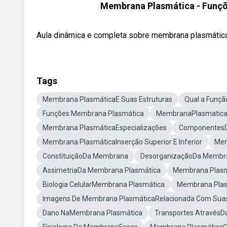
Membrana Plasmática - Funçõe
Aula dinâmica e completa sobre membrana plasmát
Tags
Membrana PlasmáticaE Suas Estruturas
Qual a Funç
Funções Membrana Plasmática
MembranaPlasmatica
Membrana PlasmáticaEspecializações
ComponentesD
Membrana PlasmáticaInserção Superior E Inferior
Mem
ConstituiçãoDa Membrana
DesorganizaçãoDa Membra
AssimetriaDa Membrana Plasmática
Membrana Plas
Biologia CelularMembrana Plasmática
Membrana Plas
Imagens De Membrana PlasmáticaRelacionada Com Sua
Dano NaMembrana Plasmática
Transportes Através