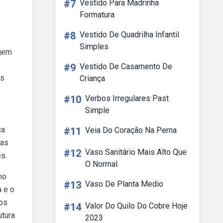
#7
Vestido Para Madrinha
Formatura
#8
Vestido De Quadrilha Infantil
Simples
agem
#9
Vestido De Casamento De
os
Criança
#10
Verbos Irregulares Past
Simple
ca
#11
Veia Do Coração Na Perna
sas
#12
Vaso Sanitário Mais Alto Que
s.
O Normal
no
#13
Vaso De Planta Medio
a e o
 os
#14
Valor Do Quilo Do Cobre Hoje
utura
2023