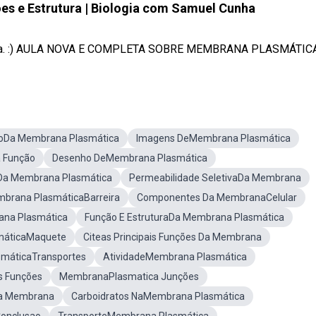
s e Estrutura | Biologia com Samuel Cunha
ica. :) AULA NOVA E COMPLETA SOBRE MEMBRANA PLASMÁTICA: 
ãoDa Membrana Plasmática
Imagens DeMembrana Plasmática
 Função
Desenho DeMembrana Plasmática
a Membrana Plasmática
Permeabilidade SeletivaDa Membrana
brana PlasmáticaBarreira
Componentes Da MembranaCelular
na Plasmática
Função E EstruturaDa Membrana Plasmática
máticaMaquete
Citeas Principais Funções Da Membrana
máticaTransportes
AtividadeMembrana Plasmática
s Funções
MembranaPlasmatica Junções
Da Membrana
Carboidratos NaMembrana Plasmática