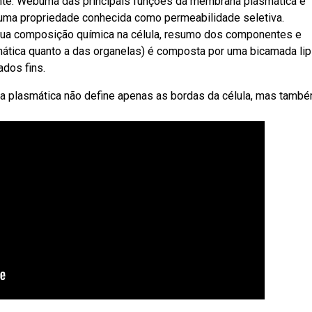
iente. Webuma das principais funções da membrana plasmática é
la, uma propriedade conhecida como permeabilidade seletiva.
ua composição química na célula, resumo dos componentes e
mática quanto a das organelas) é composta por uma bicamada lip
ados fins.
 plasmática não define apenas as bordas da célula, mas tamb