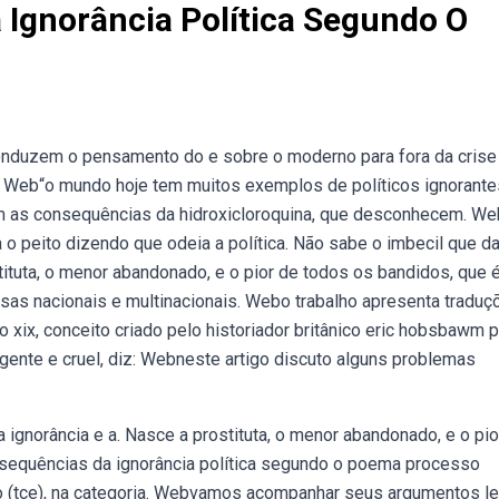
 Ignorância Política Segundo O
duzem o pensamento do e sobre o moderno para fora da crise
,. Web“o mundo hoje tem muitos exemplos de políticos ignorante
 as consequências da hidroxicloroquina, que desconhecem. W
a o peito dizendo que odeia a política. Não sabe o imbecil que d
ostituta, o menor abandonado, e o pior de todos os bandidos, que 
presas nacionais e multinacionais. Webo trabalho apresenta tradu
ix, conceito criado pelo historiador britânico eric hobsbawm p
gente e cruel, diz: Webneste artigo discuto alguns problemas
 ignorância e a. Nasce a prostituta, o menor abandonado, e o pio
nsequências da ignorância política segundo o poema processo
do (tce), na categoria. Webvamos acompanhar seus argumentos l