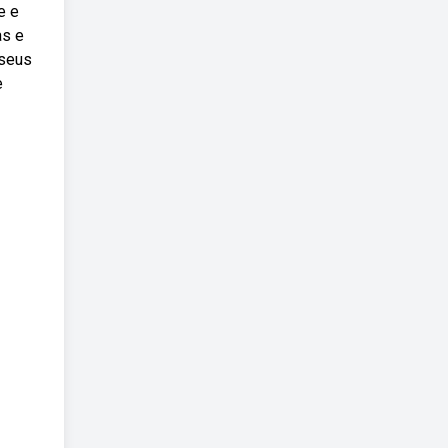
e e
as e
 seus
e