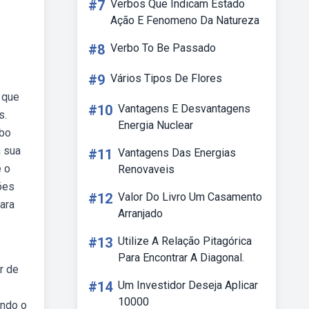
#7
Verbos Que Indicam Estado
Ação E Fenomeno Da Natureza
#8
Verbo To Be Passado
#9
Vários Tipos De Flores
 que
#10
Vantagens E Desvantagens
s.
Energia Nuclear
ebo
a sua
#11
Vantagens Das Energias
é o
Renovaveis
ções
#12
Valor Do Livro Um Casamento
ara
Arranjado
#13
Utilize A Relação Pitagórica
Para Encontrar A Diagonal.
r de
#14
Um Investidor Deseja Aplicar
10000
endo o