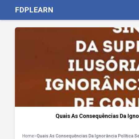
FDPLEARN
Quais As Consequências Da Ign
Home
>
Quais As Consequências Da Ignorância Política