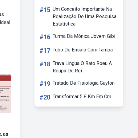
#15
Um Conceito Importante Na
as
Realização De Uma Pesquisa
ideal
Estatística
#16
Turma Da Mônica Jovem Gibi
#17
Tubo De Ensaio Com Tampa
#18
Trava Lingua O Rato Roeu A
Roupa Do Rei
#19
Tratado De Fisiologia Guyton
#20
Transformar 5 8 Km Em Cm
, as