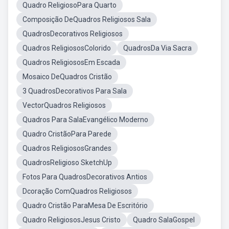
Quadro ReligiosoPara Quarto
Composição DeQuadros Religiosos Sala
QuadrosDecorativos Religiosos
Quadros ReligiososColorido
QuadrosDa Via Sacra
Quadros ReligiososEm Escada
Mosaico DeQuadros Cristão
3 QuadrosDecorativos Para Sala
VectorQuadros Religiosos
Quadros Para SalaEvangélico Moderno
Quadro CristãoPara Parede
Quadros ReligiososGrandes
QuadrosReligioso SketchUp
Fotos Para QuadrosDecorativos Antios
Dcoração ComQuadros Religiosos
Quadro Cristão ParaMesa De Escritório
Quadro ReligiososJesus Cristo
Quadro SalaGospel