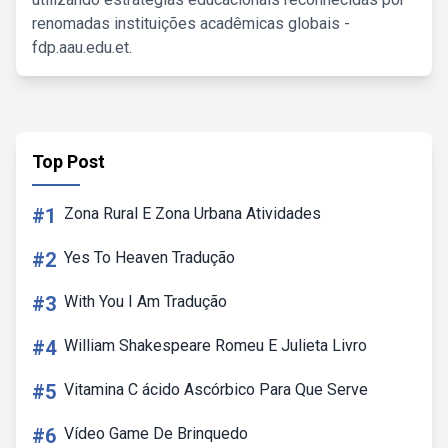
renomadas instituições acadêmicas globais -
fdp.aau.edu.et.
Top Post
#1
Zona Rural E Zona Urbana Atividades
#2
Yes To Heaven Tradução
#3
With You I Am Tradução
#4
William Shakespeare Romeu E Julieta Livro
#5
Vitamina C ácido Ascórbico Para Que Serve
#6
Vídeo Game De Brinquedo