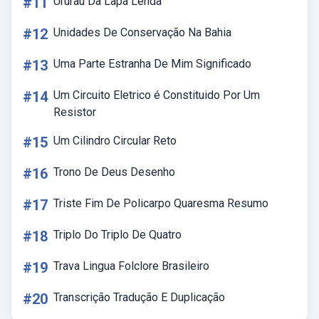
#11
Ururau Da Lapa Lenda
#12
Unidades De Conservação Na Bahia
#13
Uma Parte Estranha De Mim Significado
#14
Um Circuito Eletrico é Constituido Por Um
Resistor
#15
Um Cilindro Circular Reto
#16
Trono De Deus Desenho
#17
Triste Fim De Policarpo Quaresma Resumo
#18
Triplo Do Triplo De Quatro
#19
Trava Lingua Folclore Brasileiro
#20
Transcrição Tradução E Duplicação