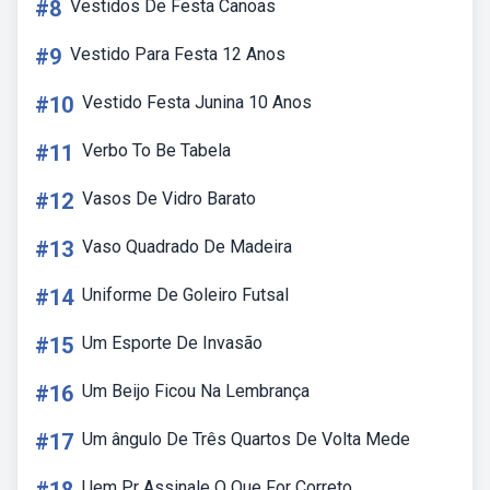
#8
Vestidos De Festa Canoas
#9
Vestido Para Festa 12 Anos
#10
Vestido Festa Junina 10 Anos
#11
Verbo To Be Tabela
#12
Vasos De Vidro Barato
#13
Vaso Quadrado De Madeira
#14
Uniforme De Goleiro Futsal
#15
Um Esporte De Invasão
#16
Um Beijo Ficou Na Lembrança
#17
Um ângulo De Três Quartos De Volta Mede
Uem Pr Assinale O Que For Correto