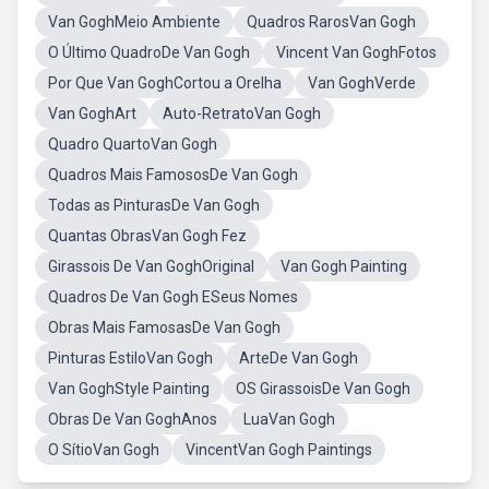
Van GoghMeio Ambiente
Quadros RarosVan Gogh
O Último QuadroDe Van Gogh
Vincent Van GoghFotos
Por Que Van GoghCortou a Orelha
Van GoghVerde
Van GoghArt
Auto-RetratoVan Gogh
Quadro QuartoVan Gogh
Quadros Mais FamososDe Van Gogh
Todas as PinturasDe Van Gogh
Quantas ObrasVan Gogh Fez
Girassois De Van GoghOriginal
Van Gogh Painting
Quadros De Van Gogh ESeus Nomes
Obras Mais FamosasDe Van Gogh
Pinturas EstiloVan Gogh
ArteDe Van Gogh
Van GoghStyle Painting
OS GirassoisDe Van Gogh
Obras De Van GoghAnos
LuaVan Gogh
O SítioVan Gogh
VincentVan Gogh Paintings