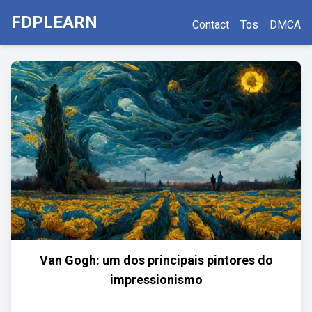
FDPLEARN
Contact
Tos
DMCA
Van Gogh: um dos principais pintores do
impressionismo