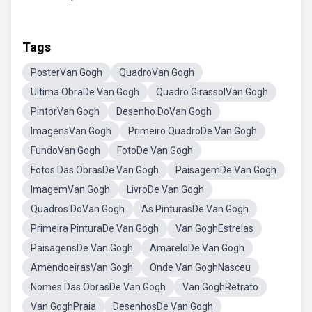
Tags
PosterVan Gogh
QuadroVan Gogh
Ultima ObraDe Van Gogh
Quadro GirassolVan Gogh
PintorVan Gogh
Desenho DoVan Gogh
ImagensVan Gogh
Primeiro QuadroDe Van Gogh
FundoVan Gogh
FotoDe Van Gogh
Fotos Das ObrasDe Van Gogh
PaisagemDe Van Gogh
ImagemVan Gogh
LivroDe Van Gogh
Quadros DoVan Gogh
As PinturasDe Van Gogh
Primeira PinturaDe Van Gogh
Van GoghEstrelas
PaisagensDe Van Gogh
AmareloDe Van Gogh
AmendoeirasVan Gogh
Onde Van GoghNasceu
Nomes Das ObrasDe Van Gogh
Van GoghRetrato
Van GoghPraia
DesenhosDe Van Gogh