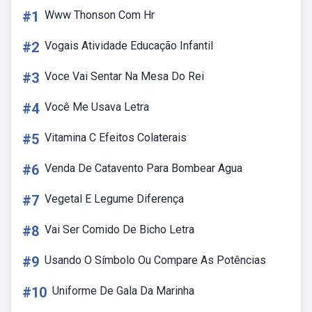
#1
Www Thonson Com Hr
#2
Vogais Atividade Educação Infantil
#3
Voce Vai Sentar Na Mesa Do Rei
#4
Você Me Usava Letra
#5
Vitamina C Efeitos Colaterais
#6
Venda De Catavento Para Bombear Agua
#7
Vegetal E Legume Diferença
#8
Vai Ser Comido De Bicho Letra
#9
Usando O Símbolo Ou Compare As Potências
#10
Uniforme De Gala Da Marinha