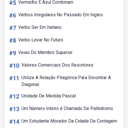
#5
Vermelho E Azul Combinam
#6
Verbos Irregulares No Passado Em Ingles
#7
Verbo Ser Em Italiano
#8
Verbo Levar No Futuro
#9
Veias Do Membro Superior
#10
Valores Comerciais Dos Resistores
#11
Utilize A Relação Pitagórica Para Encontrar A
Diagonal.
#12
Unidade De Medida Pascal
#13
Um Número Inteiro é Chamado De Palíndromo
#14
Um Estudante Morador Da Cidade De Contagem