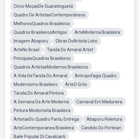
Cinco MoçasDe Guaratinguetá
Quadro De ArtistasContemporâneos
MelhoresQuadros Brasileiros
Quadros BrasileirosAntigos
ArteModerna Brasileira
Imagem Abaporu
Obras DoArtista Lobo
ArteNo Brasil
Tarsila Do Amaral Artist
PrincipaisQuadros Brasileiros
Quadros ArtistasModernos Brasileiros
A Vida DeTarsila Do Amaral
Antropofagia Quadro
Modernismo Brasileiro
ArteO Grito
Tarsila Do Amaral Pintora
A Semana Da Arte Moderna
Carnaval Em Madureira
Pintura Modernista Brasileira
ArtistasDo Quadro Partiu Entrega
Abaporu Releitura
ArteContemporanea Brasileira
Candido Do Portinari
Baile Popular Di Cavalcanti