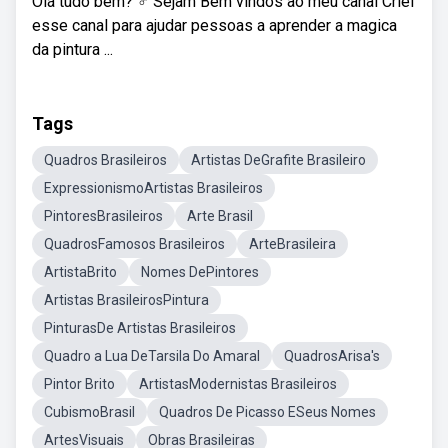
Olá tudo bem? ‍♂️ Sejam Bem vindos ao meu canal Criei
esse canal para ajudar pessoas a aprender a magica
da pintura ...
Tags
Quadros Brasileiros
Artistas DeGrafite Brasileiro
ExpressionismoArtistas Brasileiros
PintoresBrasileiros
Arte Brasil
QuadrosFamosos Brasileiros
ArteBrasileira
ArtistaBrito
Nomes DePintores
Artistas BrasileirosPintura
PinturasDe Artistas Brasileiros
Quadro a Lua DeTarsila Do Amaral
QuadrosArisa's
Pintor Brito
ArtistasModernistas Brasileiros
CubismoBrasil
Quadros De Picasso ESeus Nomes
ArtesVisuais
Obras Brasileiras