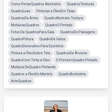
Como PintarQuadros Abstratos
QuadrosTexturas
QuadroLeao
Pinturas a ÓleoEm Telas
QuadrosDe Artes
QuadroAbstrato Textura
MoldurasQuadros
QuadroO Pintado
Fotos De QuadrosPara Sala
QuadrosDe Paisagens
QuadroPittura
QuadroDe Gatos
QuadroDecorativo Para Escritório
Pintura a ÓleoSobre Tela
QuadrosDe Árvores
QuadroCom Tinta a Oleo
O PrimeiroQuadro Pintado
Moldura DeQuadro Pintando
Quadros a ÓleoDo Martin's
QuadroBorboleta
ArteQuadros