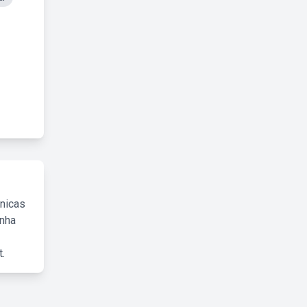
cnicas
inha
.