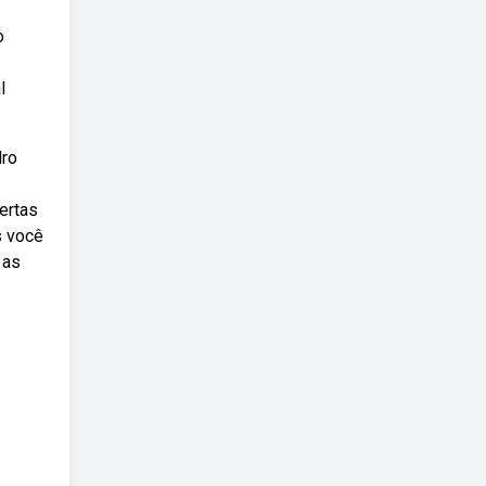
o
l
dro
ertas
s você
 as