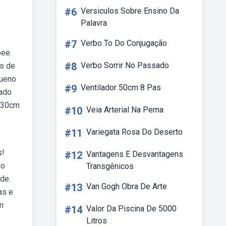
#6
Versiculos Sobre Ensino Da
Palavra
#7
Verbo To Do Conjugação
pee.
#8
Verbo Sorrir No Passado
ks de
queno
#9
Ventilador 50cm 8 Pas
lado
0x30cm
#10
Veia Arterial Na Perna
#11
Variegata Rosa Do Deserto
s!
#12
Vantagens E Desvantagens
do
Transgênicos
de.
#13
Van Gogh Obra De Arte
as e
m
#14
Valor Da Piscina De 5000
Litros