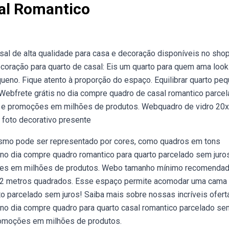
al Romantico
al de alta qualidade para casa e decoração disponíveis no sho
oração para quarto de casal: Eis um quarto para quem ama loo
ueno. Fique atento à proporção do espaço. Equilibrar quarto pe
. Webfrete grátis no dia compre quadro de casal romantico parce
as e promoções em milhões de produtos. Webquadro de vidro 2
 foto decorativo presente
ismo pode ser representado por cores, como quadros em tons
 no dia compre quadro romantico para quarto parcelado sem juro
ções em milhões de produtos. Webo tamanho mínimo recomenda
 12 metros quadrados. Esse espaço permite acomodar uma cama 
o parcelado sem juros! Saiba mais sobre nossas incríveis ofert
no dia compre quadro para quarto casal romantico parcelado se
promoções em milhões de produtos.