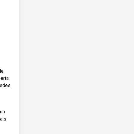
de
erta
redes
omo
ais