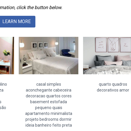
mation, click the button below.
LEARN MORE
lino
casal simples
quarto quadros
za
aconchegante cabeceira
decorativos amor
decoracao quartos cores
s
basement estofada
 são
pequeno quais
apartamento minimalista
projeto bedrooms dormir
ideia banheiro feito preta