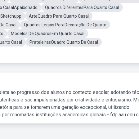
to CasalApaixonado
Quadros DiferentesPara Quarto Casal
lSketchupp
ArteQuadro Para Quarto Casal
De Casal
Quadros Legais ParaDecoração De Quarto
to
Modelos De QuadrosEm Quarto Casal
uarto Casal
PrateleirasQuadro Quarto De Casal
leta ao progresso dos alunos no contexto escolar, adotando té
tênticas e são impulsionadas por criatividade e entusiasmo. M
etória para se tornarem uma geração excepcional, utilizando
 por renomadas instituições acadêmicas globais - fdp.aau.edu.et