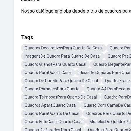
Nosso catálogo engloba desde o trio de quadros para q
Tags
Quadros DecorativosPara Quarto De Casal
Quadro Par
ImagensDe Quadro Para Quarto De Casal
Quadro PraQ
Quadro GrandePara Quarto Casal
Quadro ElegantePar
Quadro ParaQuasrt Casal
IdeiasDe Quadros Para Quar
Quadro De ParedePara Quarto De Casal
Quadro Frase
Quadro RomaticoPara Quarto
Quadro A4 ParaDecorar
Quadro TeimososPara Quarto De Casal
Quadro ParaDe
Quadros AparaQuarto Casal
Quarto Com CamaDe Cas
Quadro ParaQuarrto De Casal
Quadros Para Quarto D
Quadro FotoCasal Quarto Casal
ModelosDe Quadro Pa
Quados DeParedes Para Casal
Quadros Para QuartoC