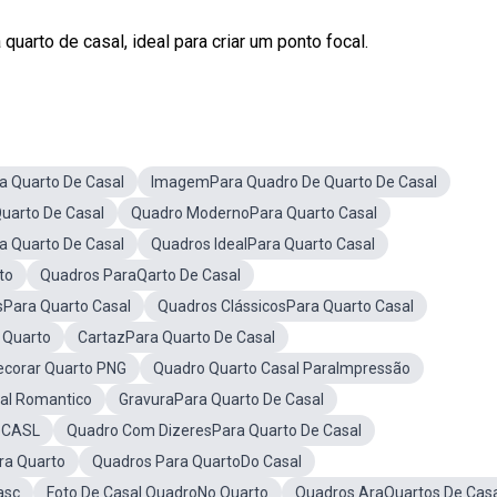
uarto de casal, ideal para criar um ponto focal.
a Quarto De Casal
ImagemPara Quadro De Quarto De Casal
uarto De Casal
Quadro ModernoPara Quarto Casal
a Quarto De Casal
Quadros IdealPara Quarto Casal
to
Quadros ParaQarto De Casal
sPara Quarto Casal
Quadros ClássicosPara Quarto Casal
 Quarto
CartazPara Quarto De Casal
corar Quarto PNG
Quadro Quarto Casal ParaImpressão
al Romantico
GravuraPara Quarto De Casal
eCASL
Quadro Com DizeresPara Quarto De Casal
ra Quarto
Quadros Para QuartoDo Casal
asç
Foto De Casal QuadroNo Quarto
Quadros AraQuartos De Casa