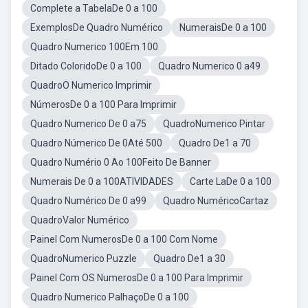
Complete a TabelaDe 0 a 100
ExemplosDe Quadro Numérico
NumeraisDe 0 a 100
Quadro Numerico 100Em 100
Ditado ColoridoDe 0 a 100
Quadro Numerico 0 a49
QuadroO Numerico Imprimir
NúmerosDe 0 a 100 Para Imprimir
Quadro Numerico De 0 a75
QuadroNumerico Pintar
Quadro Númerico De 0Até 500
Quadro De1 a 70
Quadro Numério 0 Ao 100Feito De Banner
Numerais De 0 a 100ATIVIDADES
Carte LaDe 0 a 100
Quadro Numérico De 0 a99
Quadro NuméricoCartaz
QuadroValor Numérico
Painel Com NumerosDe 0 a 100 Com Nome
QuadroNumerico Puzzle
Quadro De1 a 30
Painel Com OS NumerosDe 0 a 100 Para Imprimir
Quadro Numerico PalhaçoDe 0 a 100