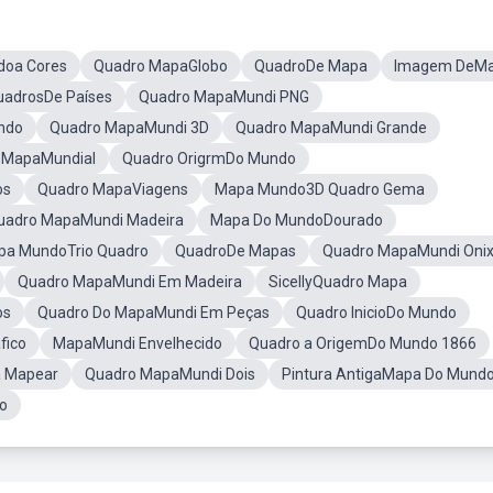
doa Cores
Quadro MapaGlobo
QuadroDe Mapa
Imagem DeM
uadrosDe Países
Quadro MapaMundi PNG
ndo
Quadro MapaMundi 3D
Quadro MapaMundi Grande
 MapaMundial
Quadro OrigrmDo Mundo
os
Quadro MapaViagens
Mapa Mundo3D Quadro Gema
uadro MapaMundi Madeira
Mapa Do MundoDourado
pa MundoTrio Quadro
QuadroDe Mapas
Quadro MapaMundi Oni
Quadro MapaMundi Em Madeira
SicellyQuadro Mapa
os
Quadro Do MapaMundi Em Peças
Quadro InicioDo Mundo
fico
MapaMundi Envelhecido
Quadro a OrigemDo Mundo 1866
a Mapear
Quadro MapaMundi Dois
Pintura AntigaMapa Do Mund
o