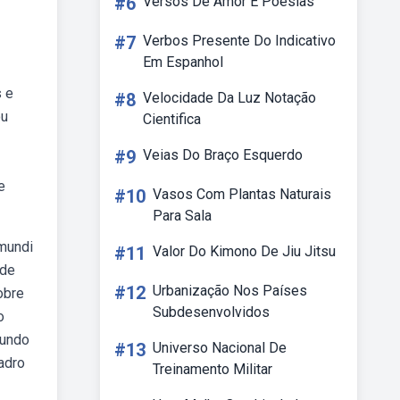
#6
Versos De Amor E Poesias
#7
Verbos Presente Do Indicativo
Em Espanhol
s e
#8
Velocidade Da Luz Notação
ou
Cientifica
#9
Veias Do Braço Esquerdo
e
#10
Vasos Com Plantas Naturais
Para Sala
mundi
#11
Valor Do Kimono De Jiu Jitsu
 de
#12
Urbanização Nos Países
obre
Subdesenvolvidos
o
mundo
#13
Universo Nacional De
adro
Treinamento Militar