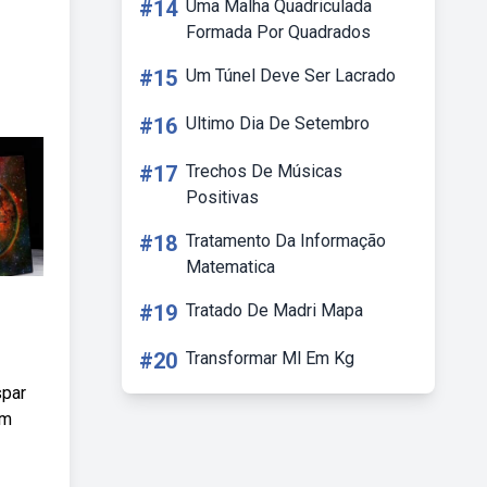
#14
Uma Malha Quadriculada
Formada Por Quadrados
#15
Um Túnel Deve Ser Lacrado
#16
Ultimo Dia De Setembro
#17
Trechos De Músicas
Positivas
#18
Tratamento Da Informação
Matematica
#19
Tratado De Madri Mapa
#20
Transformar Ml Em Kg
spar
om