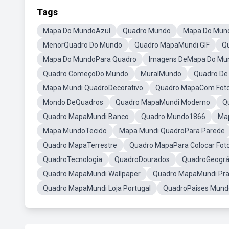
Tags
Mapa Do MundoAzul
Quadro Mundo
Mapa Do Mun
MenorQuadro Do Mundo
Quadro MapaMundi GIF
Q
Mapa Do MundoPara Quadro
Imagens DeMapa Do Mu
Quadro ComeçoDo Mundo
MuralMundo
Quadro De
Mapa Mundi QuadroDecorativo
Quadro MapaCom Fot
Mondo DeQuadros
Quadro MapaMundi Moderno
Q
Quadro MapaMundi Banco
Quadro Mundo1866
Ma
Mapa MundoTecido
Mapa Mundi QuadroPara Parede
Quadro MapaTerrestre
Quadro MapaPara Colocar Fot
QuadroTecnologia
QuadroDourados
QuadroGeográ
Quadro MapaMundi Wallpaper
Quadro MapaMundi Pr
Quadro MapaMundi Loja Portugal
QuadroPaises Mund