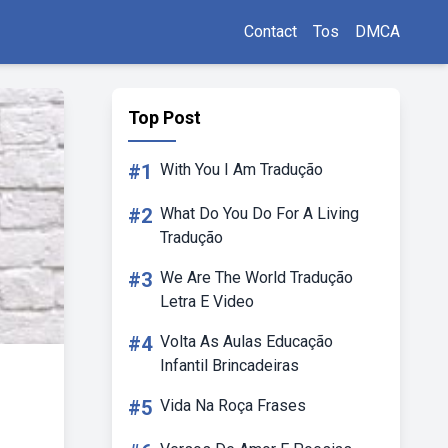
Contact
Tos
DMCA
Top Post
#1
With You I Am Tradução
#2
What Do You Do For A Living
Tradução
#3
We Are The World Tradução
Letra E Video
#4
Volta As Aulas Educação
Infantil Brincadeiras
#5
Vida Na Roça Frases