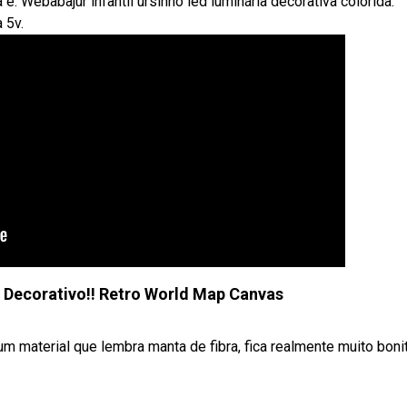
. Webabajur infantil ursinho led luminária decorativa colorida.
 5v.
Decorativo!! Retro World Map Canvas
 material que lembra manta de fibra, fica realmente muito boni