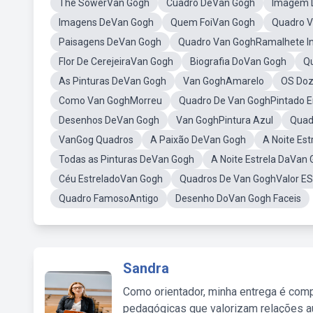
The SowerVan Gogh
Cuadro DeVan Gogh
Imagem 
Imagens DeVan Gogh
Quem FoiVan Gogh
Quadro V
Paisagens DeVan Gogh
Quadro Van GoghRamalhete In
Flor De CerejeiraVan Gogh
Biografia DoVan Gogh
Q
As Pinturas DeVan Gogh
Van GoghAmarelo
OS Doz
Como Van GoghMorreu
Quadro De Van GoghPintado E
Desenhos DeVan Gogh
Van GoghPintura Azul
Quad
VanGog Quadros
A Paixão DeVan Gogh
A Noite Es
Todas as Pinturas DeVan Gogh
A Noite Estrela DaVan
Céu EstreladoVan Gogh
Quadros De Van GoghValor ES
Quadro FamosoAntigo
Desenho DoVan Gogh Faceis
Sandra
Como orientador, minha entrega é comp
pedagógicas que valorizam relações au