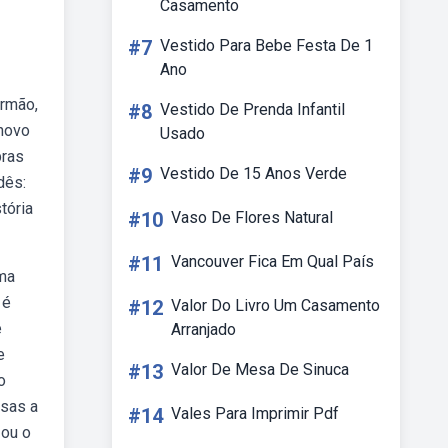
Casamento
#7
Vestido Para Bebe Festa De 1
Ano
irmão,
#8
Vestido De Prenda Infantil
 novo
Usado
bras
#9
Vestido De 15 Anos Verde
dês:
tória
#10
Vaso De Flores Natural
#11
Vancouver Fica Em Qual País
uma
 é
#12
Valor Do Livro Um Casamento
e
Arranjado
e
#13
Valor De Mesa De Sinuca
o
osas a
#14
Vales Para Imprimir Pdf
zou o