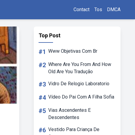
Contact
Tos
DMCA
Top Post
#1
Www Objetivas Com Br
#2
Where Are You From And How
Old Are You Tradução
#3
Vidro De Relogio Laboratorio
#4
Vídeo Do Pai Com A Filha Sofia
#5
Vias Ascendentes E
Descendentes
#6
Vestido Para Criança De