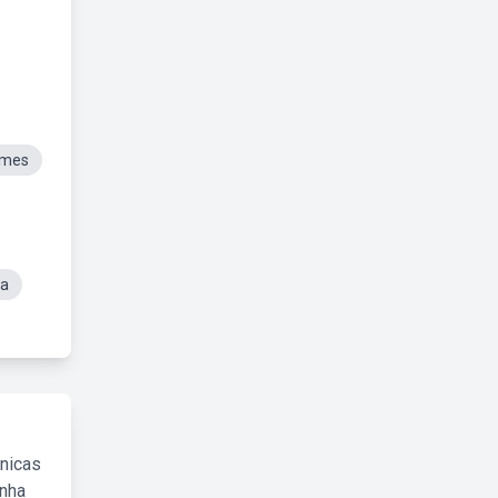
omes
ra
cnicas
inha