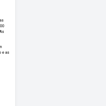
ras
900
 As
in
o e as