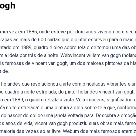
Gogh
meira vez em 1886, onde esteve por dois anos vivendo com seu 
Graças às mais de 600 cartas que o pintor escreveu para o mais
ntado em 1889, quadro é óleo sobre tela e se tornou uma das o
 a ideia por trás de a noite. Webvincent willem van gogh (holan
ais famosas de vincent van gogh, um dos maiores pintores da his
s de.
r holandês que revolucionou a arte com pinceladas vibrantes e 
o quadro a noite estrelada, do pintor holandês vincent van gogh,
o em 1889, o quadro retrata a vista. Veja imagens, significados 
“a noite estrelada” é uma pintura a óleo sobre tela que, conform
s do nascer do sol de uma janela voltada para. Descubra a emoçã
mos anos de vida, vicent van gogh produziu suas obras mais fam
a maioria das vezes ao ar livre. Webum dos mais famosos eterni