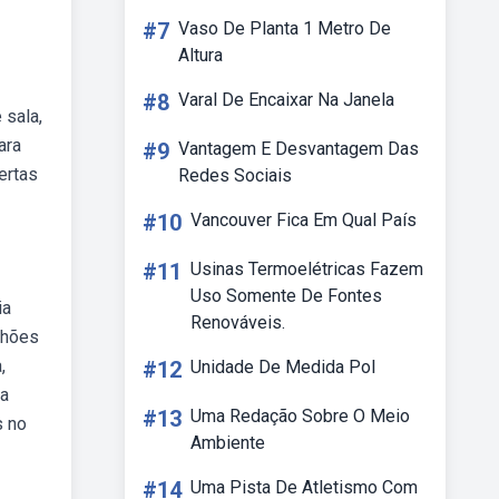
#7
Vaso De Planta 1 Metro De
Altura
#8
Varal De Encaixar Na Janela
 sala,
ara
#9
Vantagem E Desvantagem Das
ertas
Redes Sociais
#10
Vancouver Fica Em Qual País
#11
Usinas Termoelétricas Fazem
Uso Somente De Fontes
ia
Renováveis.
lhões
,
#12
Unidade De Medida Pol
da
#13
Uma Redação Sobre O Meio
s no
Ambiente
#14
Uma Pista De Atletismo Com