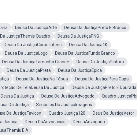
mana
Deusa Da JustiçaArte
Deusa Da JustiçaPreto E Branco
Da JustiçaThemis Quadro
Deusa Da JustiçaPNG
Deusa Da JustiçaCorpo Inteiro
Deusa Da Justiça4K
Deusa Da JustiçaLogo
Deusa Da JustiçaFundo Branco
Deusa Da JustiçaTamanho Grande
Deusa Da JustiçaPintura
Deusa Da JustiçaPreta
Deusa Da JustiçaEpica
stiça
Deusa Da JustiçaNa Tábua
Deusa Da JustiçaPara Capa
roteção De TelaDeusa Da Justiça
Deusa Da JustiçaPreto E Dourada
Deusa Da Justiça
Deusa Da JustiçaAdvogado
Quadro JustiçaPb
usa Da Justiça
Símbolos Da JustiçaImagens
sa Da JustiçaFavicon
Quadro Justiça120
Deus Da JustiçaVetor
a Justiça
Deusa DaAdvocacias
DeusaAdvogada
eusaThemis E A