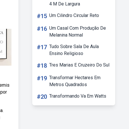
4 M De Largura
#15
Um Cilindro Circular Reto
#16
Um Casal Com Produção De
Melanina Normal
#17
Tudo Sobre Sala De Aula
Ensino Religioso
#18
Tres Marias E Cruzeiro Do Sul
#19
Transformar Hectares Em
Metros Quadrados
hemis
 por
#20
Transformando Va Em Watts
a.
j