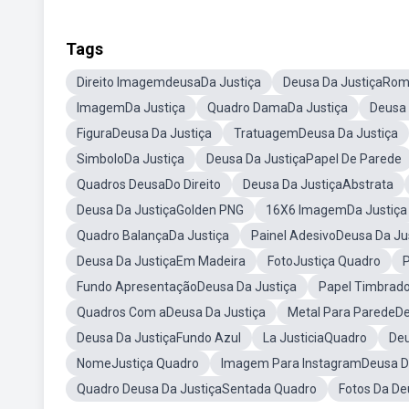
Tags
Direito ImagemdeusaDa Justiça
Deusa Da JustiçaRo
ImagemDa Justiça
Quadro DamaDa Justiça
Deusa 
FiguraDeusa Da Justiça
TratuagemDeusa Da Justiça
SimboloDa Justiça
Deusa Da JustiçaPapel De Parede
Quadros DeusaDo Direito
Deusa Da JustiçaAbstrata
Deusa Da JustiçaGolden PNG
16X6 ImagemDa Justiça
Quadro BalançaDa Justiça
Painel AdesivoDeusa Da Ju
Deusa Da JustiçaEm Madeira
FotoJustiça Quadro
P
Fundo ApresentaçãoDeusa Da Justiça
Papel Timbrado
Quadros Com aDeusa Da Justiça
Metal Para ParedeDe
Deusa Da JustiçaFundo Azul
La JusticiaQuadro
Deu
NomeJustiça Quadro
Imagem Para InstagramDeusa D
Quadro Deusa Da JustiçaSentada Quadro
Fotos Da D