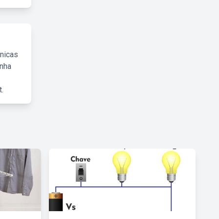
cnicas
inha
.