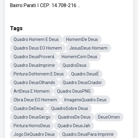
Bairro:Parati I CEP: 14.708-216 ...
Tags
Quadro Homem E Deus
HomemDe Deus
Quadro Deus EO Homem
JesusDeus Homem
Quadro DeusProverá
HomemCom Deus
Quadro DeusImprimir
QusdroDeus
Pintura DoHomem E Deus
Quadro DeusÉ
Quadro DeusOlhando
Quadro DeusCriador
ArtDeus E Homem
Quadro DeusPNG
Obra Deus EO Homem
ImagensQuadro Deus
Cuadro DeDeus
QuadroSobre Deus
Quadro DeusGergo
QuadrosDe Deus
DeusOmen
Pintura HomoDeus
Quadro DeusJah
Jogo DeQuadro Deus
Quadro DeusPara Imprimir