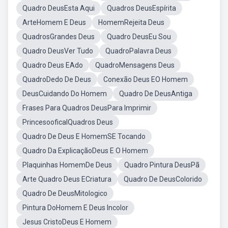
Quadro DeusEsta Aqui
Quadros DeusEspírita
ArteHomem E Deus
HomemRejeita Deus
QuadrosGrandes Deus
Quadro DeusEu Sou
Quadro DeusVer Tudo
QuadroPalavra Deus
Quadro Deus EAdo
QuadroMensagens Deus
QuadroDedo De Deus
Conexão Deus EO Homem
DeusCuidando Do Homem
Quadro De DeusAntiga
Frases Para Quadros DeusPara Imprimir
PrincesooficalQuadros Deus
Quadro De Deus E HomemSE Tocando
Quadro Da ExplicaçãoDeus E O Homem
Plaquinhas HomemDe Deus
Quadro Pintura DeusPã
Arte Quadro Deus ECriatura
Quadro De DeusColorido
Quadro De DeusMitologico
Pintura DoHomem E Deus Incolor
Jesus CristoDeus E Homem