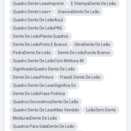
Quadro Dente LeaoImprimir
E StampaDente De Leão
Quadro Dente Leao+
GravuraDente De Leão
Quadro Dente De LeãoAzul
Quadro Dente De LeãoPNG
Dente De LeãoPlanta Quadros
Dente De LeãoPreto E Branco
ObraDente De Leão
PedraDente De Leão
Dente De LeãoFundo Branco
Quadro Dente De LeãoCom Moltura 4K
SignificadoQuadro Dente De Leão
Dente De LeaoPintura
FraseE Dente De Leão
Quadro Dente De LeaoSignifica So
Dente De LeãoFrase Poética
Quadros DecorativosDente De Leão
Quadro Dente De LeaoMais Vendido
LeãoSem Dente
MoldurasDente De Leão
Quadros Para SalaDente De Leão