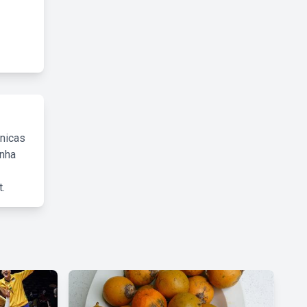
cnicas
inha
.