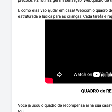
precoce: As rotinas geram sensação. Webquadro de ta
E como elas vão ajudar em casa! Webcom o quadro de ro
estruturada e lúdica para as crianças. Cada tarefa é r
QUADRO de REC
Você já usou o quadro de recompensa aí na sua casa?
(ou ...