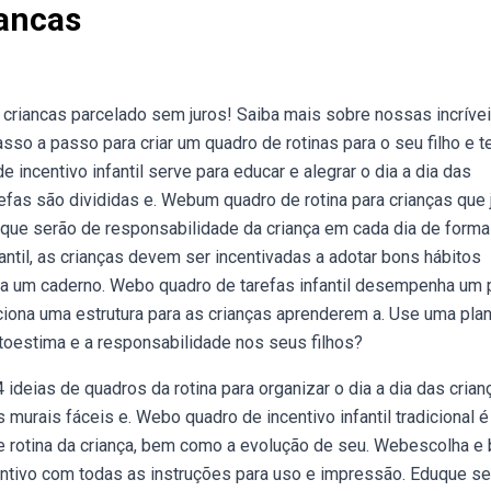
iancas
 criancas parcelado sem juros! Saiba mais sobre nossas incríve
o a passo para criar um quadro de rotinas para o seu filho e t
 incentivo infantil serve para educar e alegrar o dia a dia das
refas são divididas e. Webum quadro de rotina para crianças que 
s que serão de responsabilidade da criança em cada dia de forma
ntil, as crianças devem ser incentivadas a adotar bons hábitos
nta um caderno. Webo quadro de tarefas infantil desempenha um 
ciona uma estrutura para as crianças aprenderem a. Use uma plan
toestima e a responsabilidade nos seus filhos?
ideias de quadros da rotina para organizar o dia a dia das crian
murais fáceis e. Webo quadro de incentivo infantil tradicional 
e rotina da criança, bem como a evolução de seu. Webescolha e 
tivo com todas as instruções para uso e impressão. Eduque s