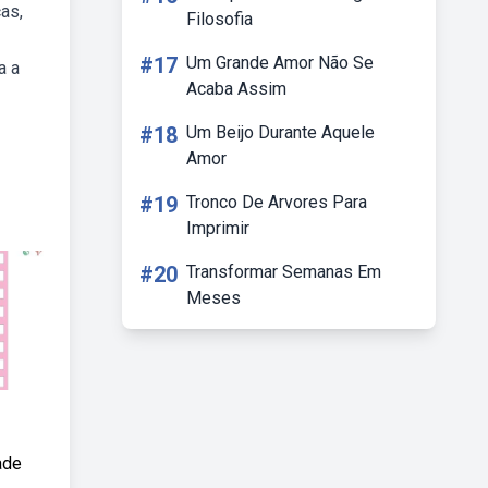
as,
Filosofia
#17
Um Grande Amor Não Se
a a
Acaba Assim
#18
Um Beijo Durante Aquele
Amor
#19
Tronco De Arvores Para
Imprimir
#20
Transformar Semanas Em
Meses
ade