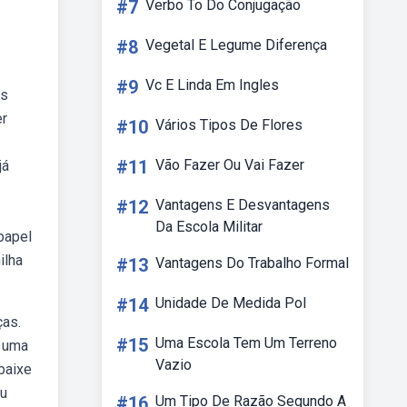
#7
Verbo To Do Conjugação
#8
Vegetal E Legume Diferença
#9
Vc E Linda Em Ingles
is
er
#10
Vários Tipos De Flores
#11
Vão Fazer Ou Vai Fazer
já
#12
Vantagens E Desvantagens
Da Escola Militar
papel
ilha
#13
Vantagens Do Trabalho Formal
#14
Unidade De Medida Pol
ças.
#15
Uma Escola Tem Um Terreno
é uma
Vazio
baixe
eu
#16
Um Tipo De Razão Segundo A