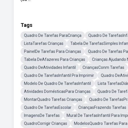
Tags
Quadro De Tarefas ParaCriança
Quadro De TarefasInf
ListaTarefas Crianças
Tabela De TarefasSimples Infant
PainelDe Tarefas Para Crianças
Quadro De Tarefas Pa
Tabela DeAfazeres Para Crianças
Crianças Ajudando 
Quadro DeAtividades Infantil
CriançasConm Tarefas
Quadro De TarefasInfantil Pra Imprimir
Quadro DeAtivi
Modelo De Quadro De TarefasInfantil
Lista TarefasDiá
Atividades DomésticasPara Crianças
Quadro De Taref
MontarQuadro Tarefas Crianças
Quadro De TarefasPr
Quadro De TarefasEscolar
CriançasFrazendo Tarefas
ImagensDe Tarefas
Mural De TarefasInfantil Para Imp
QuadroCorrigir Crianças
ModelosQuadro Tarefas Para 