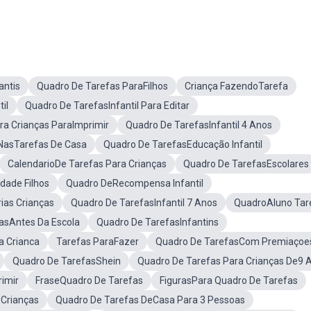
antis
Quadro De Tarefas ParaFilhos
Criança FazendoTarefa
il
Quadro De TarefasInfantil Para Editar
ra Crianças ParaImprimir
Quadro De TarefasInfantil 4 Anos
NasTarefas De Casa
Quadro De TarefasEducação Infantil
CalendarioDe Tarefas Para Crianças
Quadro De TarefasEscolares
dade Filhos
Quadro DeRecompensa Infantil
rias Crianças
Quadro De TarefasInfantil 7 Anos
QuadroAluno Tar
asAntes Da Escola
Quadro De TarefasInfantins
a Crianca
Tarefas ParaFazer
Quadro De TarefasCom Premiaçoe
Quadro De TarefasShein
Quadro De Tarefas Para Crianças De9 
rimir
FraseQuadro De Tarefas
FigurasPara Quadro De Tarefas
Crianças
Quadro De Tarefas DeCasa Para 3 Pessoas