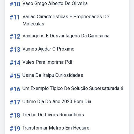
#10
Vaso Grego Alberto De Oliveira
#11
Varias Caracteristicas E Propriedades De
Moleculas
#12
Vantagens E Desvantagens Da Camisinha
#13
Vamos Ajudar O Próximo
#14
Vales Para Imprimir Pdf
#15
Usina De Itaipu Curiosidades
#16
Um Exemplo Tipico De Solução Supersaturada é
#17
Ultimo Dia Do Ano 2023 Bom Dia
#18
Trecho De Livros Românticos
#19
Transformar Metros Em Hectare