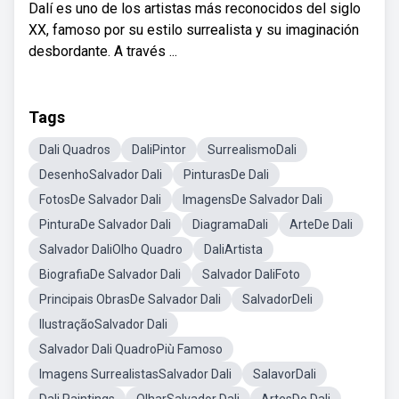
Dalí es uno de los artistas más reconocidos del siglo
XX, famoso por su estilo surrealista y su imaginación
desbordante. A través ...
Tags
Dali Quadros
DaliPintor
SurrealismoDali
DesenhoSalvador Dali
PinturasDe Dali
FotosDe Salvador Dali
ImagensDe Salvador Dali
PinturaDe Salvador Dali
DiagramaDali
ArteDe Dali
Salvador DaliOlho Quadro
DaliArtista
BiografiaDe Salvador Dali
Salvador DaliFoto
Principais ObrasDe Salvador Dali
SalvadorDeli
IlustraçãoSalvador Dali
Salvador Dali QuadroPiù Famoso
Imagens SurrealistasSalvador Dali
SalavorDali