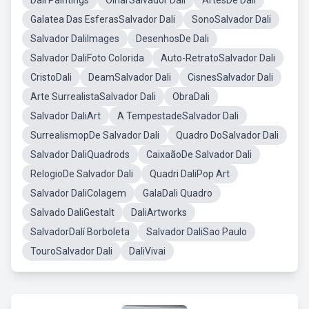
Dali Paintings
OlharSalvador Dali
ArtesDe Dali
Galatea Das EsferasSalvador Dali
SonoSalvador Dali
Salvador DaliImages
DesenhosDe Dali
Salvador DaliFoto Colorida
Auto-RetratoSalvador Dali
CristoDali
DeamSalvador Dali
CisnesSalvador Dali
Arte SurrealistaSalvador Dali
ObraDali
Salvador DaliArt
A TempestadeSalvador Dali
SurrealismopDe Salvador Dali
Quadro DoSalvador Dali
Salvador DaliQuadrods
CaixaãoDe Salvador Dali
RelogioDe Salvador Dali
Quadri DaliPop Art
Salvador DaliColagem
GalaDali Quadro
Salvado DaliGestalt
DaliArtworks
SalvadorDalí Borboleta
Salvador DaliSao Paulo
TouroSalvador Dali
DaliVivai