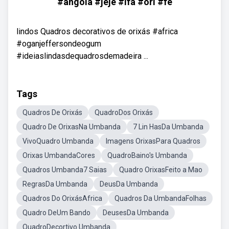
#angola #jeje #ifa #ori #fé
lindos Quadros decorativos de orixás #africa
#oganjeffersondeogum
#ideiaslindasdequadrosdemadeira ...
Tags
Quadros De Orixás
QuadroDos Orixás
Quadro De OrixasNa Umbanda
7 Lin HasDa Umbanda
VivoQuadro Umbanda
Imagens OrixasPara Quadros
Orixas UmbandaCores
QuadroBaino's Umbanda
Quadros Umbanda7 Saias
Quadro OrixasFeito a Mao
RegrasDa Umbanda
DeusDa Umbanda
Quadros Do OrixásAfrica
Quadros Da UmbandaFolhas
Quadro DeUm Bando
DeusesDa Umbanda
QuadroDecortivo Umbanda