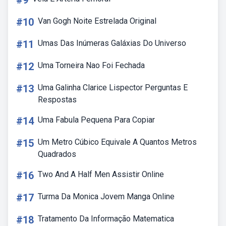
#9
#10
Van Gogh Noite Estrelada Original
#11
Umas Das Inúmeras Galáxias Do Universo
#12
Uma Torneira Nao Foi Fechada
#13
Uma Galinha Clarice Lispector Perguntas E
Respostas
#14
Uma Fabula Pequena Para Copiar
#15
Um Metro Cúbico Equivale A Quantos Metros
Quadrados
#16
Two And A Half Men Assistir Online
#17
Turma Da Monica Jovem Manga Online
#18
Tratamento Da Informação Matematica