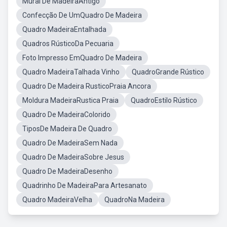
Mural De MadeiraAntigo
Confecção De UmQuadro De Madeira
Quadro MadeiraEntalhada
Quadros RústicoDa Pecuaria
Foto Impresso EmQuadro De Madeira
Quadro MadeiraTalhada Vinho
QuadroGrande Rústico
Quadro De Madeira RusticoPraia Ancora
Moldura MadeiraRustica Praia
QuadroEstilo Rústico
Quadro De MadeiraColorido
TiposDe Madeira De Quadro
Quadro De MadeiraSem Nada
Quadro De MadeiraSobre Jesus
Quadro De MadeiraDesenho
Quadrinho De MadeiraPara Artesanato
Quadro MadeiraVelha
QuadroNa Madeira