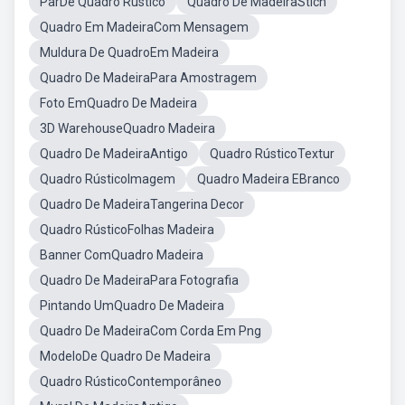
ParDe Quadro Rústico
Quadro De MadeiraStich
Quadro Em MadeiraCom Mensagem
Muldura De QuadroEm Madeira
Quadro De MadeiraPara Amostragem
Foto EmQuadro De Madeira
3D WarehouseQuadro Madeira
Quadro De MadeiraAntigo
Quadro RústicoTextur
Quadro RústicoImagem
Quadro Madeira EBranco
Quadro De MadeiraTangerina Decor
Quadro RústicoFolhas Madeira
Banner ComQuadro Madeira
Quadro De MadeiraPara Fotografia
Pintando UmQuadro De Madeira
Quadro De MadeiraCom Corda Em Png
ModeloDe Quadro De Madeira
Quadro RústicoContemporâneo