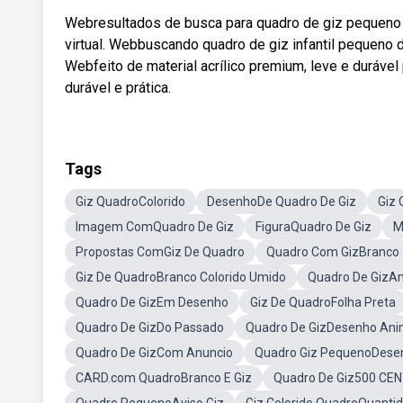
Webresultados de busca para quadro de giz pequeno n
virtual. Webbuscando quadro de giz infantil pequeno 
Webfeito de material acrílico premium, leve e durável
durável e prática.
Tags
Giz QuadroColorido
DesenhoDe Quadro De Giz
Giz
Imagem ComQuadro De Giz
FiguraQuadro De Giz
M
Propostas ComGiz De Quadro
Quadro Com GizBranco
Giz De QuadroBranco Colorido Umido
Quadro De GizAn
Quadro De GizEm Desenho
Giz De QuadroFolha Preta
Quadro De GizDo Passado
Quadro De GizDesenho An
Quadro De GizCom Anuncio
Quadro Giz PequenoDese
CARD.com QuadroBranco E Giz
Quadro De Giz500 CE