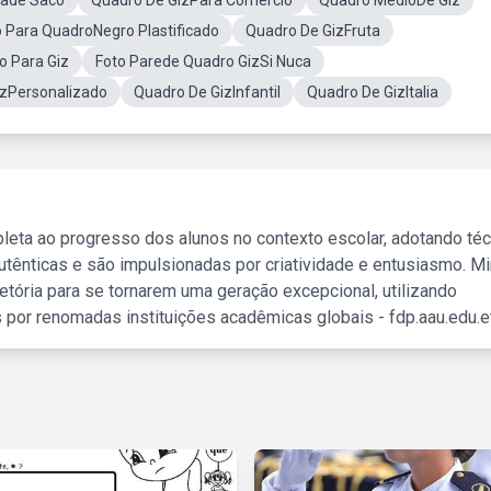
dade Saco
Quadro De GizPara Comercio
Quadro MedioDe Giz
o Para QuadroNegro Plastificado
Quadro De GizFruta
 Para Giz
Foto Parede Quadro GizSi Nuca
izPersonalizado
Quadro De GizInfantil
Quadro De GizItalia
leta ao progresso dos alunos no contexto escolar, adotando té
tênticas e são impulsionadas por criatividade e entusiasmo. M
etória para se tornarem uma geração excepcional, utilizando
 por renomadas instituições acadêmicas globais - fdp.aau.edu.et