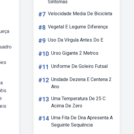
Sintomas
#7
Velocidade Media De Bicicleta
#8
Vegetal E Legume Diferença
queça
#9
Uso Da Vírgula Antes Do E
quadro
#10
Urso Gigante 2 Metros
ões
#11
Uniforme De Goleiro Futsal
#12
Unidade Dezena E Centena 2
ba
Ano
tis.
e
#13
Uma Temperatura De 25 C
Acima De Zero
eis
#14
Uma Fita De Dna Apresenta A
Seguinte Sequência