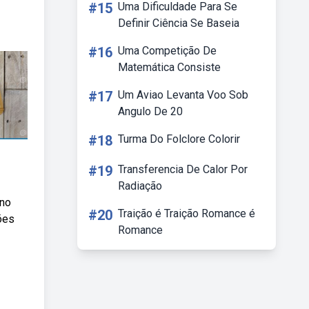
#15
Uma Dificuldade Para Se
Definir Ciência Se Baseia
#16
Uma Competição De
Matemática Consiste
#17
Um Aviao Levanta Voo Sob
Angulo De 20
#18
Turma Do Folclore Colorir
#19
Transferencia De Calor Por
Radiação
 no
#20
Traição é Traição Romance é
ões
Romance