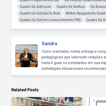
Quadro PequenoAviso Giz
Giz Colorido QuadroQuanti
Quadro De GizEscola
Quadro De GizAzul
Giz Branc
Quadro De GizSala De Aula
Melhor ApagadorDe Quadro
Quadro De GizCom Livreos Desenho PNG
Quadro De G
Sandra
Como orientador, minha entrega é comp
pedagógicas que valorizam relações au
meta é guiar os estudantes em sua traj
estratégias educacionais reconhecidas
Related Posts