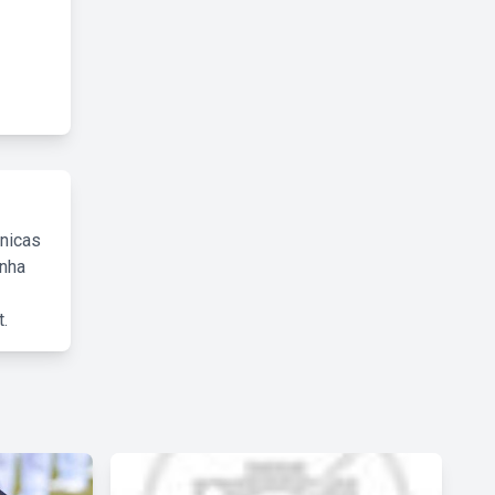
cnicas
inha
.