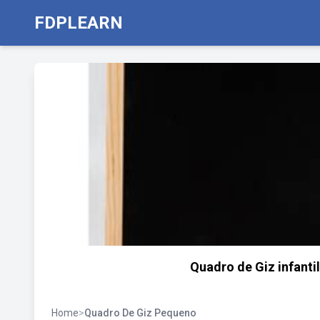
FDPLEARN
Quadro de Giz infant
Home
>
Quadro De Giz Pequeno