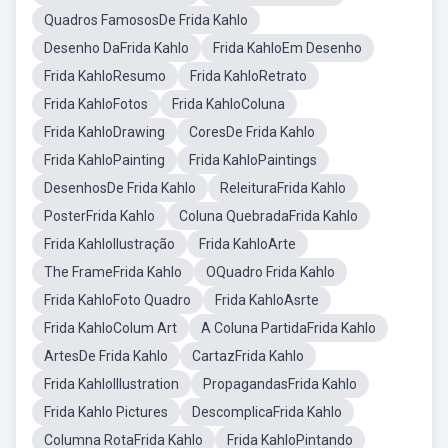
Quadros FamososDe Frida Kahlo
Desenho DaFrida Kahlo
Frida KahloEm Desenho
Frida KahloResumo
Frida KahloRetrato
Frida KahloFotos
Frida KahloColuna
Frida KahloDrawing
CoresDe Frida Kahlo
Frida KahloPainting
Frida KahloPaintings
DesenhosDe Frida Kahlo
ReleituraFrida Kahlo
PosterFrida Kahlo
Coluna QuebradaFrida Kahlo
Frida KahloIlustração
Frida KahloArte
The FrameFrida Kahlo
OQuadro Frida Kahlo
Frida KahloFoto Quadro
Frida KahloAsrte
Frida KahloColum Art
A Coluna PartidaFrida Kahlo
ArtesDe Frida Kahlo
CartazFrida Kahlo
Frida KahloIllustration
PropagandasFrida Kahlo
Frida Kahlo Pictures
DescomplicaFrida Kahlo
Columna RotaFrida Kahlo
Frida KahloPintando