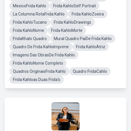
MexicoFrida Kahlo
Frida KahloSelf Portrait
La Columna RotaFrida Kahlo
Frida KahloZoeira
Frida KahloTucano
Frida KahloDrawings
Frida KahloNome
Frida KahloMorte
FridaKhalo Quadro
Mural Quadro PaiDe Frida Kahlo
Quadro De Frida KahloImprimir
Frida KahloAtriz
Imagens Das ObrasDe Frida Kahlo
Frida KahloNome Completo
Quadros OriginaisFrida Kahlo
Quadro FridaCahlo
Frida Kahloas Duas Frida's