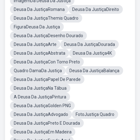
ImagemDa Deusa Da Justiça
Deusa Da JustiçaRomana
Deusa Da JustiçaDireito
Deusa Da JustiçaThemis Quadro
FiguraDeusa Da Justiça
Deusa Da JustiçaDesenho Dourado
Deusa Da JustiçaArte
Deusa Da JustiçaDourada
Deusa Da JustiçaAbstrata
Deusa Da Justiça4K
Deusa Da JustiçaCon Torno Preto
Quadro DamaDa Justiça
Deusa Da JustiçaBalança
Deusa Da JustiçaPapel De Parede
Deusa Da JustiçaNa Tábua
A Deusa Da JustiçaPintura
Deusa Da JustiçaGolden PNG
Deusa Da JustiçaAdvogado
FotoJustiça Quadro
Deusa Da JustiçaPreto E Dourada
Deusa Da JustiçaEm Madeira